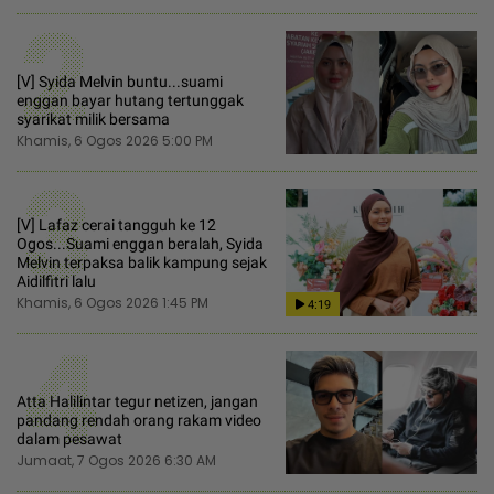
2
[V] Syida Melvin buntu...suami
enggan bayar hutang tertunggak
syarikat milik bersama
Khamis, 6 Ogos 2026 5:00 PM
3
[V] Lafaz cerai tangguh ke 12
Ogos...Suami enggan beralah, Syida
Melvin terpaksa balik kampung sejak
Aidilfitri lalu
Khamis, 6 Ogos 2026 1:45 PM
4:19
4
Atta Halilintar tegur netizen, jangan
pandang rendah orang rakam video
dalam pesawat
Jumaat, 7 Ogos 2026 6:30 AM