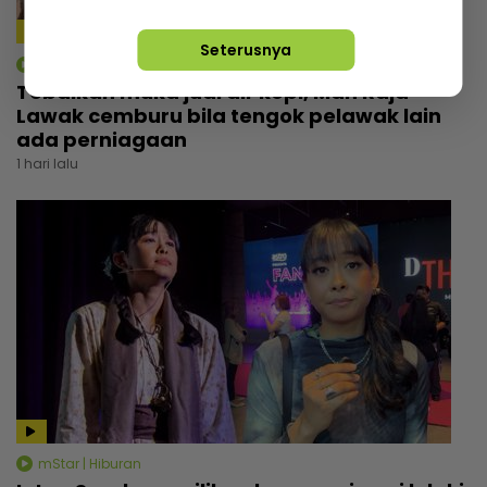
Seterusnya
mStar | Hiburan
Tebalkan muka jual air kopi, Man Raja
Lawak cemburu bila tengok pelawak lain
ada perniagaan
1 hari lalu
mStar | Hiburan