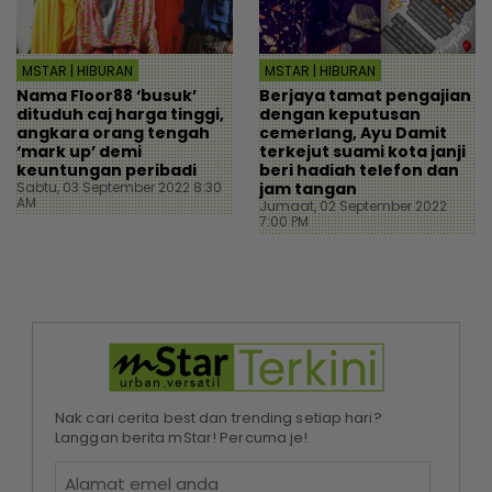
MSTAR | HIBURAN
MSTAR | HIBURAN
Nama Floor88 ‘busuk’
Berjaya tamat pengajian
dituduh caj harga tinggi,
dengan keputusan
angkara orang tengah
cemerlang, Ayu Damit
‘mark up’ demi
terkejut suami kota janji
keuntungan peribadi
beri hadiah telefon dan
Sabtu, 03 September 2022 8:30
jam tangan
AM
Jumaat, 02 September 2022
7:00 PM
Nak cari cerita best dan trending setiap hari?
Langgan berita mStar! Percuma je!