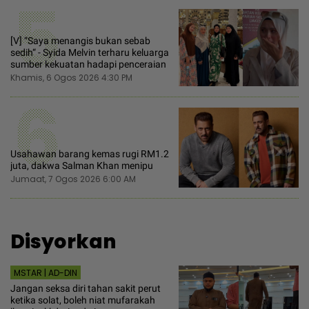
5
[V] “Saya menangis bukan sebab
sedih“ - Syida Melvin terharu keluarga
sumber kekuatan hadapi penceraian
Khamis, 6 Ogos 2026 4:30 PM
6
Usahawan barang kemas rugi RM1.2
juta, dakwa Salman Khan menipu
Jumaat, 7 Ogos 2026 6:00 AM
Disyorkan
MSTAR | AD-DIN
Jangan seksa diri tahan sakit perut
ketika solat, boleh niat mufarakah