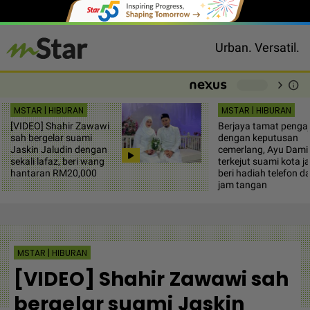
Urban. Versatil.
chevron_right
info
-
MSTAR | HIBURAN
MSTAR | HIBURAN
[VIDEO] Shahir Zawawi
Berjaya tamat pengaj
sah bergelar suami
dengan keputusan
Jaskin Jaludin dengan
cemerlang, Ayu Dami
sekali lafaz, beri wang
terkejut suami kota ja
hantaran RM20,000
beri hadiah telefon d
jam tangan
MSTAR | HIBURAN
[VIDEO] Shahir Zawawi sah
bergelar suami Jaskin