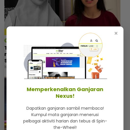
×
4:09
mStar | Hiburan
Tiada orang tahu Thalita masuk tandas
menangis selepas nyanyi lagu arwah Siti
Sarah, dapat rasa aura atas pentas
19 jam lalu
Memperkenalkan Ganjaran
Nexus!
Dapatkan ganjaran sambil membaca!
Kumpul mata ganjaran menerusi
pelbagai aktiviti harian dan tebus di Spin-
the-Wheel!