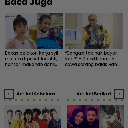
Baca Juga
Bekas pelakon kerja syif
“Sengaja tak nak bayar
I
malam di pusat logistik,
kan?“ - Pemilik rumah
k
hantar makanan demi
sewa serang balas Rahim
m
kelangsungan hidup -
Omar, doakan menang
-
Bintang Global | mStar
KES2026 boleh bayar
s
hutang - Hiburan | mStar
k
V
Artikel Sebelum
Artikel Berikut