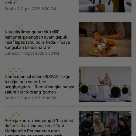
kedut
Sabtu, 8 Ogos 2026 9:30 AM
4
Niat nak jimat guna trik ‘refill’
percuma, pelanggan ayam gepuk
insaf lepas tahu polisi kedai - “Saya
kongsikan benda haram”
Jumaat, 7 Ogos 2026 3:00 PM
5
Nama muncul dalam SISPAA, cikgu
terkejut ada waris beri
penghargaan... Ramai sangka hanya
saluran kritik orang ‘gomen’
Sabtu, 8 Ogos 2026 12:30 PM
6
Pekerja kantoi mengumpat ‘big boss’
dalam e-mel dibuang kerja! Tapi
Mahkamah Perusahaan arah