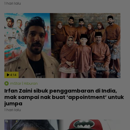
1 hari lalu
4:14
mStar | Hiburan
Irfan Zaini sibuk penggambaran di India,
mak sampai nak buat ‘appointment’ untuk
jumpa
1 hari lalu