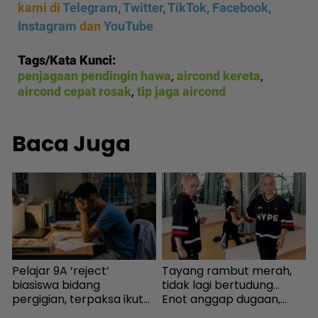
kami di
Telegram,
Twitter,
TikTok,
Facebook,
Instagram
dan
YouTube
Tags/Kata Kunci:
penjagaan pendingin hawa
,
aircond kereta
,
aircond cepat rosak
,
tip jaga aircond
Baca Juga
Pelajar 9A ‘reject’
Tayang rambut merah,
K
biasiswa bidang
tidak lagi bertudung...
‘
pergigian, terpaksa ikut
Enot anggap dugaan,
s
selera mak ayah jadi
minta netizen doa baik-
P