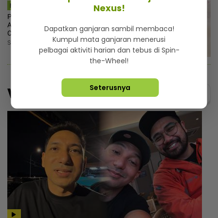
MSTAR | SEMASA
Nexus!
Puteri Sultan Pahang, Tengku Ilyana
Alia selamat disatukan dengan
Dapatkan ganjaran sambil membaca!
Christopher Lionel Froggatt
Kumpul mata ganjaran menerusi
Sabtu, 8 Ogos 2026 2:25 PM
pelbagai aktiviti harian dan tebus di Spin-
the-Wheel!
Seterusnya
Video
Menarik@video