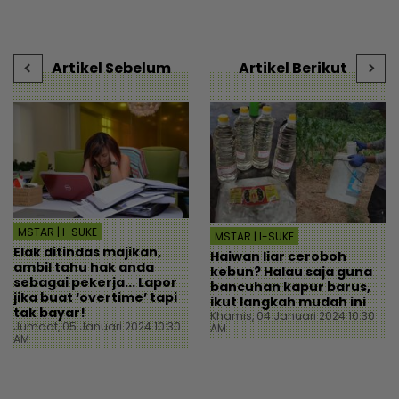
cikgu sekolah - “Usaha
baik - Hiburan | mStar
t
saya hanya sia-sia” - Viral
s
| mStar
Artikel Sebelum
Artikel Berikut
MSTAR | I-SUKE
MSTAR | I-SUKE
Elak ditindas majikan,
Haiwan liar ceroboh
ambil tahu hak anda
kebun? Halau saja guna
sebagai pekerja... Lapor
bancuhan kapur barus,
jika buat ‘overtime’ tapi
ikut langkah mudah ini
tak bayar!
Khamis, 04 Januari 2024 10:30
Jumaat, 05 Januari 2024 10:30
AM
AM