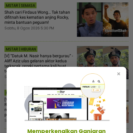
MSTAR | SEMASA
Shah cari Firdaus Wong… Tak tahan
difitnah kes kematian anjing Rocky,
minta bantuan peguam!
Sabtu, 8 Ogos 2026 5:30 PM
MSTAR | HIBURAN
[V] “Datuk M. Nasir hanya bergurau“ -
Aliff Aziz ulas gelaran aktor kedua
terkacak, rezeki pertama kali buat
teater
×
Sabtu, 8 Ogos 2026 3:30 PM
MSTAR | HIBURAN
[V] “Macam tak rasa bersalah“ -
Ruhainies ambil tindakan, vendor
makanan salah guna nama untuk
pemasaran
Sabtu, 8 Ogos 2026 2:30 PM
Memperkenalkan Ganjaran