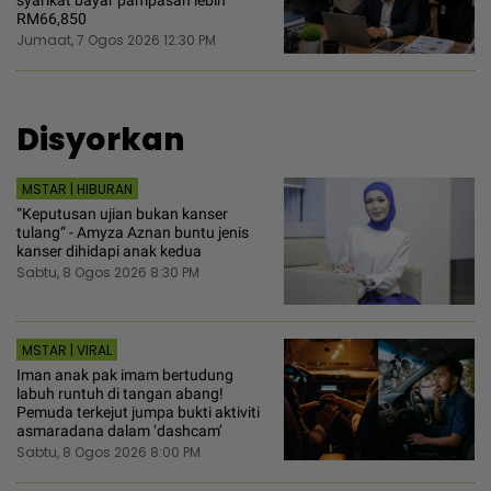
syarikat bayar pampasan lebih
RM66,850
Jumaat, 7 Ogos 2026 12:30 PM
Disyorkan
MSTAR | HIBURAN
“Keputusan ujian bukan kanser
tulang“ - Amyza Aznan buntu jenis
kanser dihidapi anak kedua
Sabtu, 8 Ogos 2026 8:30 PM
MSTAR | VIRAL
Iman anak pak imam bertudung
labuh runtuh di tangan abang!
Pemuda terkejut jumpa bukti aktiviti
asmaradana dalam ‘dashcam’
Sabtu, 8 Ogos 2026 8:00 PM