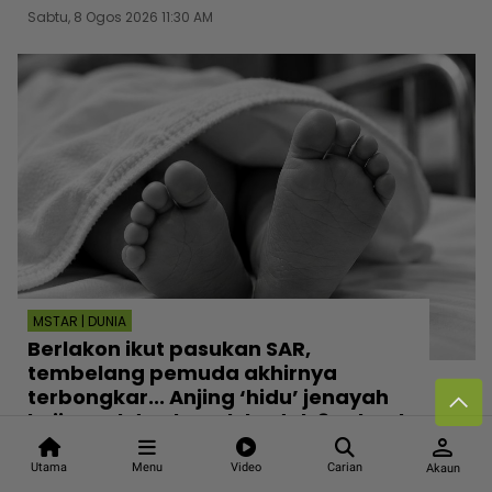
Sabtu, 8 Ogos 2026 11:30 AM
MSTAR | DUNIA
Berlakon ikut pasukan SAR,
tembelang pemuda akhirnya
terbongkar... Anjing ‘hidu’ jenayah
keji rogol dan bunuh budak 8 tahun!
person
Sabtu, 8 Ogos 2026 11:00 AM
Utama
Menu
Video
Carian
Akaun