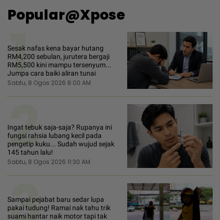
Popular@Xpose
1
Sesak nafas kena bayar hutang
RM4,200 sebulan, jurutera bergaji
RM5,500 kini mampu tersenyum...
Jumpa cara baiki aliran tunai
Sabtu, 8 Ogos 2026 8:00 AM
2
Ingat tebuk saja-saja? Rupanya ini
fungsi rahsia lubang kecil pada
pengetip kuku... Sudah wujud sejak
145 tahun lalu!
Sabtu, 8 Ogos 2026 11:30 AM
3
Sampai pejabat baru sedar lupa
pakai tudung! Ramai nak tahu trik
suami hantar naik motor tapi tak