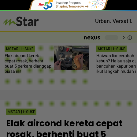
Urban. Versatil.
chevron_right
info
-
MSTAR | I-SUKE
MSTAR | I-SUKE
Elak aircond kereta
Haiwan liar ceroboh
cepat rosak, berhenti
kebun? Halau saja g
buat 5 perkara dianggap
bancuhan kapur baru
biasa ini!
ikut langkah mudah i
MSTAR | I-SUKE
Elak aircond kereta cepat
rosak, berhenti buat 5