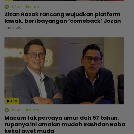
mStar | Hiburan
Zizan Razak rancang wujudkan platform
lawak, beri bayangan ‘comeback’ Jozan
1 hari lalu
4:18
mStar | Hiburan
Macam tak percaya umur dah 57 tahun,
rupanya ini amalan mudah Rashdan Baba
kekal awet muda