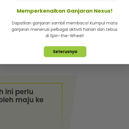
Memperkenalkan Ganjaran Nexus!
yang dimuat naik di saluran YouTube miliknya
Dapatkan ganjaran sambil membaca! Kumpul mata
pindah.
ganjaran menerusi pelbagai aktiviti harian dan tebus
di Spin-the-Wheel!
ru, kata pelakon ini dia mula jatuh cinta pada lokasi
tahun lalu.
Seterusnya
kena 'sumpahan' kerana mudah membuat keputusan
 ini perlu
oleh maju ke