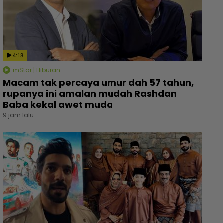
4:18
mStar | Hiburan
Macam tak percaya umur dah 57 tahun,
rupanya ini amalan mudah Rashdan
Baba kekal awet muda
9 jam lalu