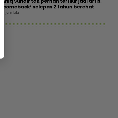
Aniq Suhair tak pernah terfikir jadi artis,
‘comeback’ selepas 2 tahun berehat
14 jam lalu