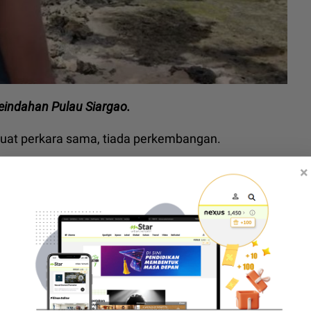
keindahan Pulau Siargao.
buat perkara sama, tiada perkembangan.
cuali kereta dan berpindah ke sini (Siargao).
×
u ke hadapan. Boleh berfikir dengan tenang,"
a mendaki, mohon maaf misi takluk Everest gagal
n Amir rela korban rambut panjang demi ‘Bawah