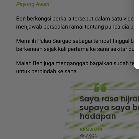
Payung Awan’
Ben berkongsi perkara tersebut dalam satu video 
menjawab persoalan ramai tentang punca dia ber
Memilih Pulau Siargao sebagai tempat tinggal baha
berkenaan sejak kali pertama ke sana sekitar dua 
Malah Ben juga menganggap bagaikan sudah ter
untuk berpindah ke sana.
Saya rasa hijrah
supaya saya b
hadapan
BEN AMIR
PELAKON