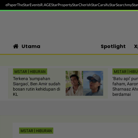
ePaper
TheStar
Events
R.AGE
StarProperty
StarCherish
StarCarsifu
StarSearch
myStar
Utama
Spotlight
X
MSTAR | HIBURAN
MSTAR | HIB
Terkena ‘sumpahan
‘Batu api’ pu
Siargao’, Ben Amir sudah
faham, Aaron
bosan rutin kehidupan di
Sharnaaz A
KL
berdamai
MSTAR | HIBURAN