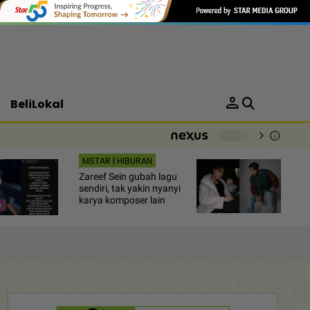
person
BeliLokal
chevron_right
info
-
MSTAR | HIBURAN
Zareef Sein gubah lagu
sendiri, tak yakin nyanyi
karya komposer lain