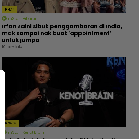
4:14
mStar | Hiburan
Irfan Zaini sibuk penggambaran di India,
mak sampai nak buat ‘appointment’
untuk jumpa
10 jam lalu
36:09
mStar | Kenot Brain