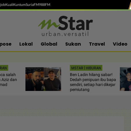
job
Kuali
Kuntum
SuriaFM
988FM
pose
Lokal
Global
Sukan
Travel
Video
URAN
MSTAR | HIBURAN
nca salah
Ben Ladin hilang sabar!
 Aziz dan
Dedah penipuan ibu bapa
hmad
sendiri, setiap hari dikejar
pemiutang