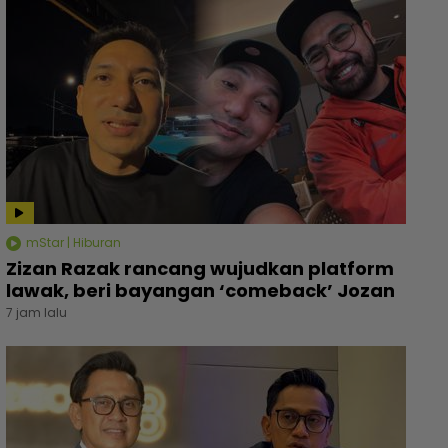
mStar | Hiburan
Zizan Razak rancang wujudkan platform
lawak, beri bayangan ‘comeback’ Jozan
7 jam lalu