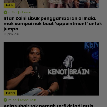
4:14
mStar | Hiburan
Irfan Zaini sibuk penggambaran di India,
mak sampai nak buat ‘appointment’ untuk
jumpa
13 jam lalu
36:09
mStar | Kenot Brain
Aniq Suhair tak pernah terfikir jadi artis,