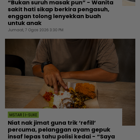
“Bukan suruh masak pun” - Wanita
sakit hati sikap berkira pengasuh,
enggan tolong lenyekkan buah
untuk anak
Jumaat, 7 Ogos 2026 3:30 PM
MSTAR | I-SUKE
Niat nak jimat guna trik ‘refill’
percuma, pelanggan ayam gepuk
insaf lepas tahu polisi kedai - “Saya