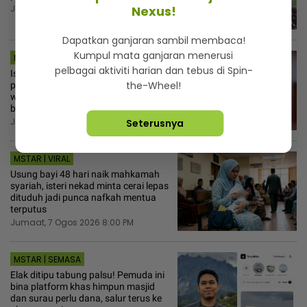
Nexus!
Jumaat, 7 Ogos 2026 8:30 PM
Dapatkan ganjaran sambil membaca!
Kumpul mata ganjaran menerusi
MSTAR | SEMASA
pelbagai aktiviti harian dan tebus di Spin-
Ismail Sabri selamat jalani
the-Wheel!
pemasangan perentak jantung tanpa
wayar... Hanya ahli keluarga terdekat
boleh melawat
Jumaat, 7 Ogos 2026 8:15 PM
Seterusnya
MSTAR | VIRAL
Usung bayi 48 hari naik mahkamah
syariah, isteri nekad minta cerai lepas
dituduh jadi punca nafkah mentua
terputus
Jumaat, 7 Ogos 2026 8:00 PM
MSTAR | SEMASA
Elak ditipu tabung palsu! Pemuda ini
bina platform khas himpun masjid
dan surau perlu dana, salur terus ke