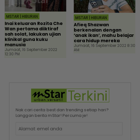
MSTAR | HIBURAN
MSTAR | HIBURAN
Inai keluaran Rozita Che
Afieq Shazwan
Wan pertama diiktiraf
berkenalan dengan
sah solat, lakukan ujian
‘anak ikan’, mahu belajar
klinikal guna kuku
cara hidup mereka
manusia
Jumaat, 16 September 2022 8:30
Jumaat, 16 September 2022
AM
12:30 PM
Nak cari cerita best dan trending setiap hari?
Langgan berita mStar! Percuma je!