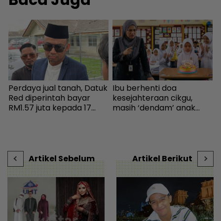
Baca Juga
Perdaya jual tanah, Datuk
Ibu berhenti doa
W
n
Red diperintah bayar
kesejahteraan cikgu,
p
RM1.57 juta kepada 17
masih ‘dendam’ anak
‘
pembeli - Hiburan |
kena marah bawa kek ke
I
mStar
sekolah - “Kenapa izin
g
kalau menyusahkan?” -
s
Viral | mStar
D
Artikel Sebelum
Artikel Berikut