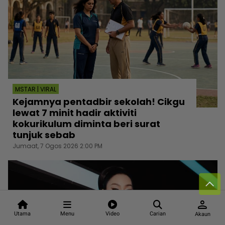
MSTAR | VIRAL
Kejamnya pentadbir sekolah! Cikgu
lewat 7 minit hadir aktiviti
kokurikulum diminta beri surat
tunjuk sebab
Jumaat, 7 Ogos 2026 2:00 PM
person
Utama
Menu
Video
Carian
Akaun