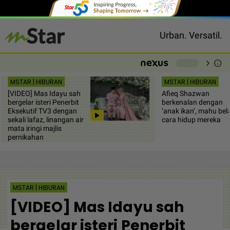
Urban. Versatil.
chevron_right
info
-
MSTAR | HIBURAN
MSTAR | HIBURAN
[VIDEO] Mas Idayu sah
Afieq Shazwan
bergelar isteri Penerbit
berkenalan dengan
Eksekutif TV3 dengan
‘anak ikan’, mahu bel
sekali lafaz, linangan air
cara hidup mereka
mata iringi majlis
pernikahan
MSTAR | HIBURAN
[VIDEO] Mas Idayu sah
bergelar isteri Penerbit