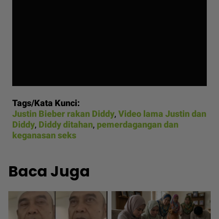
Tags/Kata Kunci:
Justin Bieber rakan Diddy
,
Video lama Justin dan
Diddy
,
Diddy ditahan
,
pemerdagangan dan
keganasan seks
Baca Juga