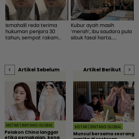
Ismahalil reda terima
Kubur ayah masih
“
,
hukuman penjara 30
‘merah’, ibu saudara pula
s
tahun, sempat rakam
sibuk fasal harta...
h
video terakhir ucap
Peguam pesan ‘makcik’
terima kasih - Sensasi |
tiada hak, ada anak lelaki
m
mStar
sebagai waris - Viral |
b
mStar
Artikel Sebelum
Artikel Berikut
MSTAR | BINTANG GLOBAL
MSTAR | BINTANG GLOBAL
Pelakon China langgar
Muncul bersama seorang
etika pemakaian, kena
wanita di restoran