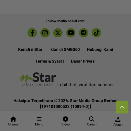
Follow media sosial kami
Kenali mStar
Iklan di SMG360
Hubungi Kami
Terma & Syarat
Dasar Privasi
Lebih hot, viral dan sensasi
Hakcipta Terpelihara ©
2026. Star Media Group Berhad
[197101000523 (10894-D)]
person
Utama
Menu
Video
Carian
Akaun