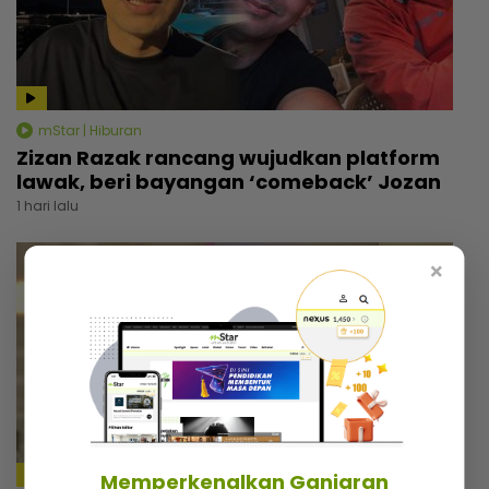
mStar | Hiburan
Zizan Razak rancang wujudkan platform
lawak, beri bayangan ‘comeback’ Jozan
1 hari lalu
×
Memperkenalkan Ganjaran
4:18