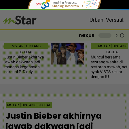
Urban. Versatil.
chevron_right
info
-
MSTAR | BINTANG
MSTAR | BINTANG
GLOBAL
GLOBAL
Justin Bieber akhirnya
Muncul bersama
jawab dakwaan jadi
seorang wanita di
mangsa keganasan
restoran mewah, net
seksual P. Diddy
syak V BTS keluar
dengan IU
MSTAR | BINTANG GLOBAL
Justin Bieber akhirnya
jawab dakwaan jadi