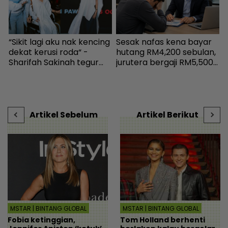
“Sikit lagi aku nak kencing
Sesak nafas kena bayar
I
dekat kerusi roda“ -
hutang RM4,200 sebulan,
c
Sharifah Sakinah tegur
jurutera bergaji RM5,500
orang sihat jangan guna
kini mampu tersenyum...
H
tandas OKU sesuka hati -
Jumpa cara baiki aliran
Hiburan | mStar
tunai - MYR | mStar
Artikel Sebelum
Artikel Berikut
MSTAR | BINTANG GLOBAL
MSTAR | BINTANG GLOBAL
Fobia ketinggian,
Tom Holland berhenti