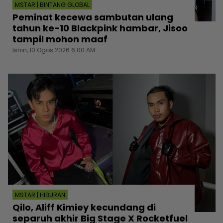
MSTAR | BINTANG GLOBAL
Peminat kecewa sambutan ulang
tahun ke-10 Blackpink hambar, Jisoo
tampil mohon maaf
Isnin, 10 Ogos 2026 6:00 AM
MSTAR | HIBURAN
Qilo, Aliff Kimiey kecundang di
separuh akhir Big Stage X Rocketfuel