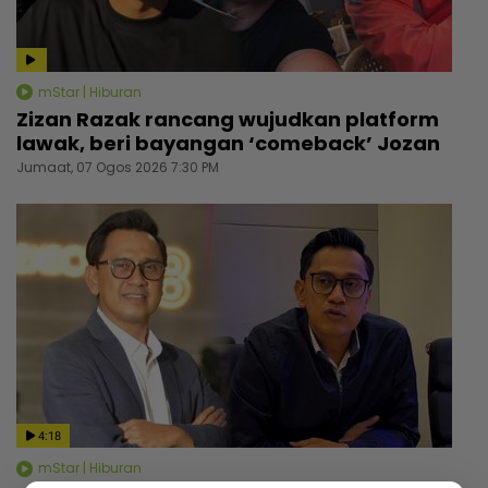
mStar | Hiburan
Zizan Razak rancang wujudkan platform
lawak, beri bayangan ‘comeback’ Jozan
Jumaat, 07 Ogos 2026 7:30 PM
4:18
mStar | Hiburan