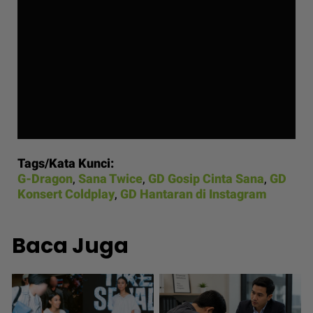
Tags/Kata Kunci:
G-Dragon
,
Sana Twice
,
GD Gosip Cinta Sana
,
GD
Konsert Coldplay
,
GD Hantaran di Instagram
Baca Juga