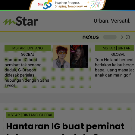
Urban. Versatil.
chevron_right
info
-
MSTAR | BINTANG
MSTAR | BINTANG
GLOBAL
GLOBAL
Hantaran IG buat
Tom Holland berhenti
peminat tak senang
berlakon kalau bergel
duduk, G-Dragon
bapa, luang masa ja
didesak perjelas
anak dan main golf
hubungan dengan Sana
Twice
MSTAR | BINTANG GLOBAL
Hantaran IG buat peminat