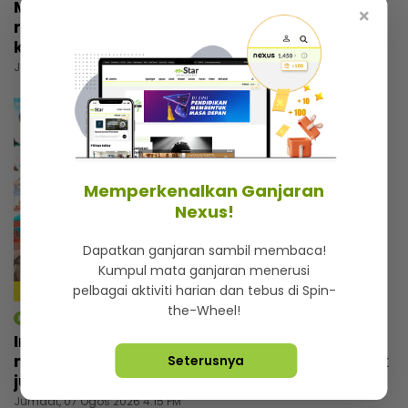
Macam tak percaya umur dah 57 tahun,
×
rupanya ini amalan mudah Rashdan Baba
kekal awet muda
Jumaat, 07 Ogos 2026 5:00 PM
Memperkenalkan Ganjaran
Nexus!
Dapatkan ganjaran sambil membaca!
Kumpul mata ganjaran menerusi
pelbagai aktiviti harian dan tebus di Spin-
4:14
the-Wheel!
mStar | Hiburan
Irfan Zaini sibuk penggambaran di India,
mak sampai nak buat ‘appointment’ untuk
Seterusnya
jumpa
Jumaat, 07 Ogos 2026 4:15 PM