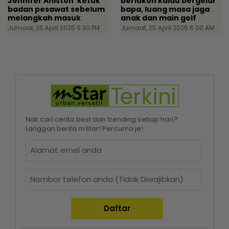
Jennifer Aniston ‘ketuk’
berlakon kalau bergelar
badan pesawat sebelum
bapa, luang masa jaga
melangkah masuk
anak dan main golf
Jumaat, 25 April 2025 9:30 PM
Jumaat, 25 April 2025 6:00 AM
Nak cari cerita best dan trending setiap hari?
Langgan berita mStar! Percuma je!