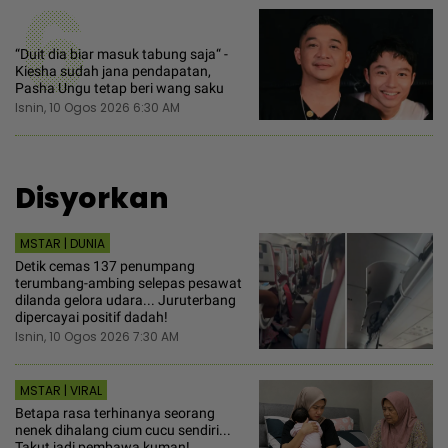
6
“Duit dia biar masuk tabung saja“ -
Kiesha sudah jana pendapatan,
Pasha Ungu tetap beri wang saku
Isnin, 10 Ogos 2026 6:30 AM
Disyorkan
MSTAR | DUNIA
Detik cemas 137 penumpang
terumbang-ambing selepas pesawat
dilanda gelora udara... Juruterbang
dipercayai positif dadah!
Isnin, 10 Ogos 2026 7:30 AM
MSTAR | VIRAL
Betapa rasa terhinanya seorang
nenek dihalang cium cucu sendiri...
Takut jadi pembawa kuman!