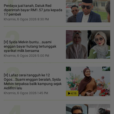
1
Perdaya jual tanah, Datuk Red
diperintah bayar RM1.57 juta kepada
17 pembeli
Khamis, 6 Ogos 2026 8:30 PM
2
[V] Syida Melvin buntu...suami
enggan bayar hutang tertunggak
syarikat milik bersama
Khamis, 6 Ogos 2026 5:00 PM
3
[V] Lafaz cerai tangguh ke 12
Ogos...Suami enggan beralah, Syida
Melvin terpaksa balik kampung sejak
Aidilfitri lalu
Khamis, 6 Ogos 2026 1:45 PM
4:19