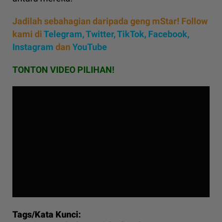
Jadilah sebahagian daripada geng mStar! Follow
kami di
Telegram,
Twitter,
TikTok,
Facebook,
Instagram
dan
YouTube
TONTON VIDEO PILIHAN!
Tags/Kata Kunci: