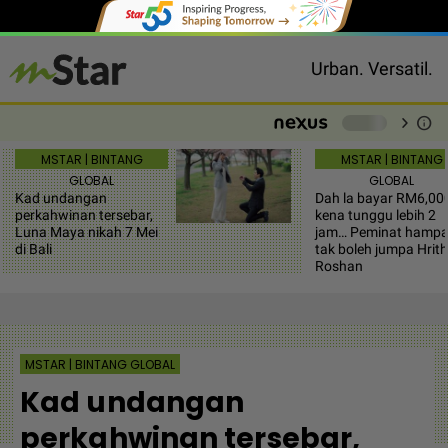
Urban. Versatil.
chevron_right
info
-
MSTAR | BINTANG
MSTAR | BINTANG
GLOBAL
GLOBAL
Kad undangan
Dah la bayar RM6,00
perkahwinan tersebar,
kena tunggu lebih 2
Luna Maya nikah 7 Mei
jam… Peminat hamp
di Bali
tak boleh jumpa Hrith
Roshan
MSTAR | BINTANG GLOBAL
Kad undangan
perkahwinan tersebar,