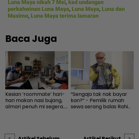
Luna Maya nikah 7 Mei
,
kad undangan
perkahwinan Luna Maya
,
Luna Maya
,
Luna dan
Maxime
,
Luna Maya terima lamaran
Baca Juga
Kesian ‘roommate’ hari-
“Sengaja tak nak bayar
P
n
hari makan nasi bujang,
kan?“ - Pemilik rumah
R
almari penuh mi segera...
sewa serang balas Rahim
R
Ingatkan orang susah,
Omar, doakan menang
p
individu tergamam lepas
KES2026 boleh bayar
tengok baki akaun rakan
hutang - Hiburan | mStar
- Viral | mStar
Artikel Sebelum
Artikel Berikut