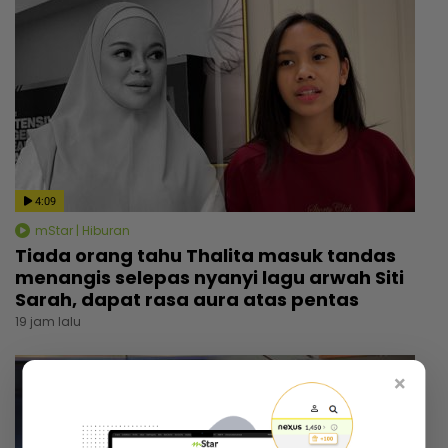
4:09
mStar | Hiburan
Tiada orang tahu Thalita masuk tandas
menangis selepas nyanyi lagu arwah Siti
Sarah, dapat rasa aura atas pentas
19 jam lalu
×