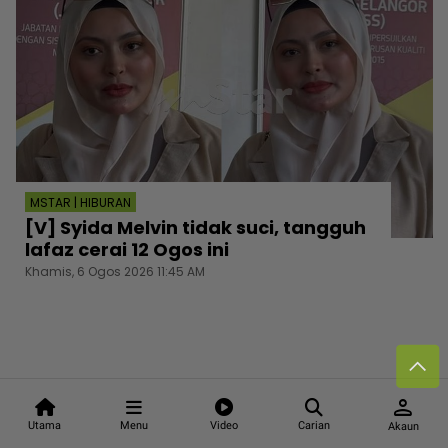
MSTAR | HIBURAN
[V] Syida Melvin tidak suci, tangguh
lafaz cerai 12 Ogos ini
Khamis, 6 Ogos 2026 11:45 AM
person
Utama
Menu
Video
Carian
Akaun
Follow media sosial kami