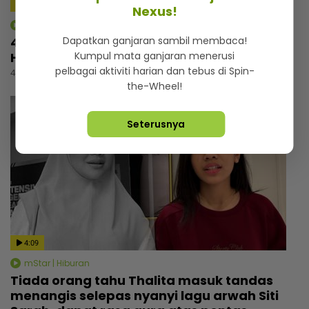
Nexus!
mStar | Hiburan
4 tahun pegang status duda, Luqman
Dapatkan ganjaran sambil membaca!
Hafidz selesa tidak sunyi tanpa pasangan
Kumpul mata ganjaran menerusi
pelbagai aktiviti harian dan tebus di Spin-
4 jam lalu
the-Wheel!
Seterusnya
4:09
mStar | Hiburan
Tiada orang tahu Thalita masuk tandas
menangis selepas nyanyi lagu arwah Siti