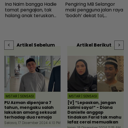
Ina Naim bangga Hadie
Pengiring MB Selangor
K
tamat pengajian, tak
maki pengguna jalan raya
h
halang anak teruskan
‘bodoh’ dekat tol,
a
bidang seni - Hiburan |
Amirudin tampil mohon
I
mStar
maaf - Semasa | mStar
i
t
-
Artikel Sebelum
Artikel Berikut
MSTAR | SENSASI
MSTAR | SENSASI
PU Azman dipenjara 7
[V] “Lepaskan, jangan
tahun, mengaku salah
zalimi saya!” - Diana
lakukan amang seksual
Danielle anggap
terhadap dua remaja
tindakan Farid tak mahu
lafaz cerai memualkan
Selasa, 17 Disember 2024 4:10 PM
Isnin, 16 Disember 2024 11:15 AM