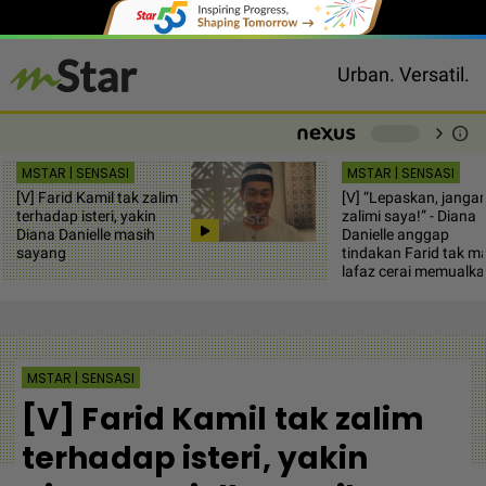
Urban. Versatil.
chevron_right
info
-
MSTAR | SENSASI
MSTAR | SENSASI
[V] Farid Kamil tak zalim
[V] “Lepaskan, janga
terhadap isteri, yakin
zalimi saya!” - Diana
Diana Danielle masih
Danielle anggap
sayang
tindakan Farid tak m
lafaz cerai memualk
MSTAR | SENSASI
[V] Farid Kamil tak zalim
terhadap isteri, yakin