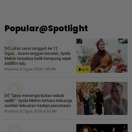
Popular@Spotlight
1
[V] Lafaz cerai tangguh ke 12
Ogos...Suami enggan beralah, Syida
Melvin terpaksa balik kampung sejak
Aidilfitri lalu
Khamis, 6 Ogos 2026 1:45 PM
4:19
2
[V] “Saya menangis bukan sebab
sedih“ - Syida Melvin terharu keluarga
sumber kekuatan hadapi penceraian
Khamis, 6 Ogos 2026 4:30 PM