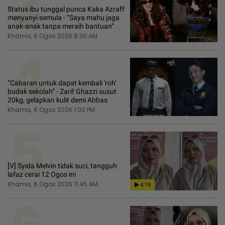
3
Status ibu tunggal punca Kaka Azraff
menyanyi semula - “Saya mahu jaga
anak-anak tanpa meraih bantuan“
Khamis, 6 Ogos 2026 8:30 AM
4
“Cabaran untuk dapat kembali 'roh'
budak sekolah“ - Zarif Ghazzi susut
20kg, gelapkan kulit demi Abbas
Khamis, 6 Ogos 2026 1:00 PM
5
[V] Syida Melvin tidak suci, tangguh
lafaz cerai 12 Ogos ini
Khamis, 6 Ogos 2026 11:45 AM
4:19