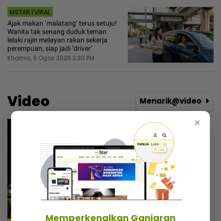
MSTAR | VIRAL
Ajak makan ‘malatang’ terus setuju!
Wanita tak senang duduk teman
lelaki rajin melayan rakan sekerja
perempuan, siap jadi ‘driver’
Khamis, 6 Ogos 2026 3:30 PM
Video
Menarik@video
×
Memperkenalkan Ganjaran