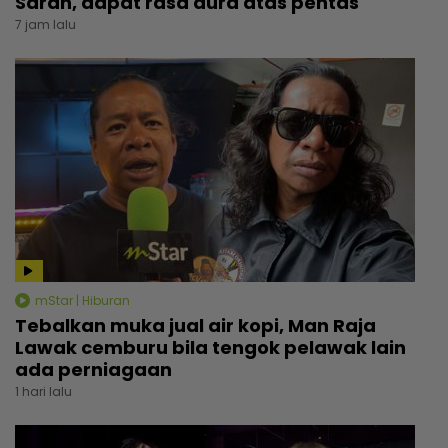
Sarah, dapat rasa aura atas pentas
7 jam lalu
mStar | Hiburan
Tebalkan muka jual air kopi, Man Raja
Lawak cemburu bila tengok pelawak lain
ada perniagaan
1 hari lalu