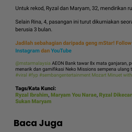
Untuk rekod, Ryzal dan Maryam, 32, mendirikan 
Selain Rina, 4, pasangan ini turut dikurniakan seor
berusia 3 bulan.
Jadilah sebahagian daripada geng mStar! Follow
Instagram
dan
YouTube
@mstarmalaysia
AEON Bank tawar 8x mata ganjaran, pu
menarik dan gamifikasi Neko Missions sempena ulang
#viral
#fyp
#sembangentertainment
Mozart Minuet wit
Tags/Kata Kunci:
Ryzal Ibrahim
,
Maryam You Narae
,
Ryzal Dikeca
Sukan Maryam
Baca Juga