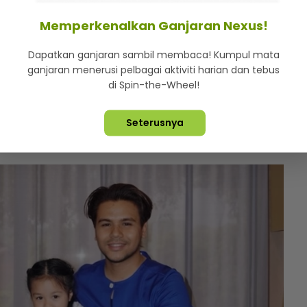
Memperkenalkan Ganjaran Nexus!
 riadah bersama isteri dan anak sulung mereka iaitu
Dapatkan ganjaran sambil membaca! Kumpul mata
ganjaran menerusi pelbagai aktiviti harian dan tebus
aksi negatif kerana pakaian sukan dipakai Maryam
di Spin-the-Wheel!
imej sebagai Muslimah.
Seterusnya
k lebih sensitif sebelum memuat naik sebarang
a.