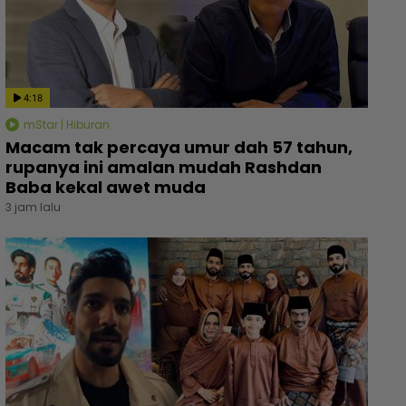
4:18
mStar | Hiburan
Macam tak percaya umur dah 57 tahun,
rupanya ini amalan mudah Rashdan
Baba kekal awet muda
3 jam lalu