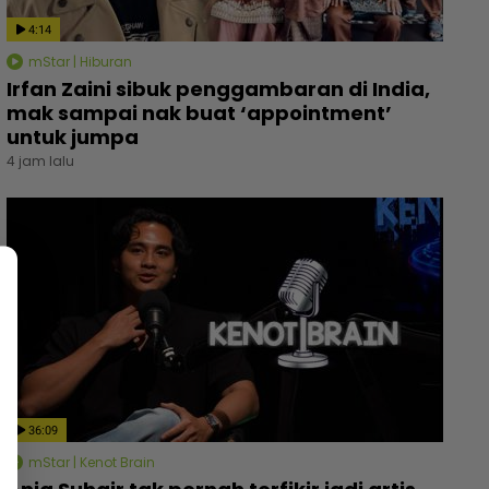
4:14
mStar | Hiburan
Irfan Zaini sibuk penggambaran di India,
mak sampai nak buat ‘appointment’
untuk jumpa
4 jam lalu
36:09
mStar | Kenot Brain