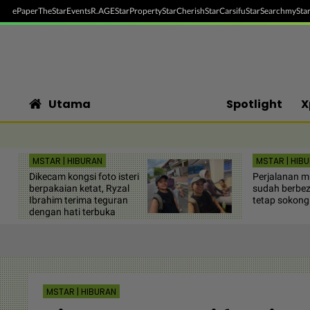
ePaper
TheStar
Events
R.AGE
StarProperty
StarCherish
StarCarsifu
StarSearch
myStar
Utama
Spotlight
X
MSTAR | HIBURAN
MSTAR | HIB
Dikecam kongsi foto isteri
Perjalanan m
berpakaian ketat, Ryzal
sudah berbez
Ibrahim terima teguran
tetap sokong
dengan hati terbuka
MSTAR | HIBURAN