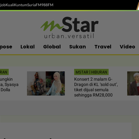
job
Kuali
Kuntum
SuriaFM
988FM
pose
Lokal
Global
Sukan
Travel
Video
URAN
MSTAR | HIBURAN
ungkin
Konsert 2 malam G-
a, Syasya
Dragon di KL ‘sold out’,
 Dolla
tiket dijual semula
sehingga RM28,000