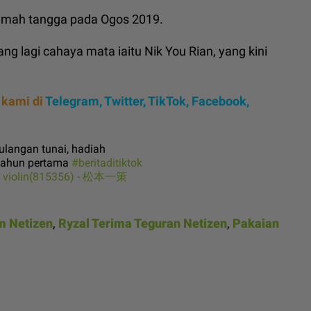
rumah tangga pada Ogos 2019.
ang lagi cahaya mata iaitu Nik You Rian, yang kini
 kami di
Telegram,
Twitter,
TikTok,
Facebook,
langan tunai, hadiah
 tahun pertama
#beritaditiktok
h violin(815356) - 松本一策
m Netizen
,
Ryzal Terima Teguran Netizen
,
Pakaian