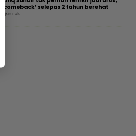
Aniq Suhair tak pernah terfikir jadi artis,
‘comeback’ selepas 2 tahun berehat
8 jam lalu