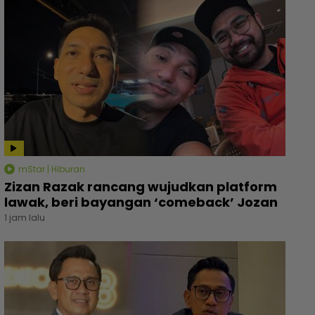
mStar | Hiburan
Zizan Razak rancang wujudkan platform
lawak, beri bayangan ‘comeback’ Jozan
1 jam lalu