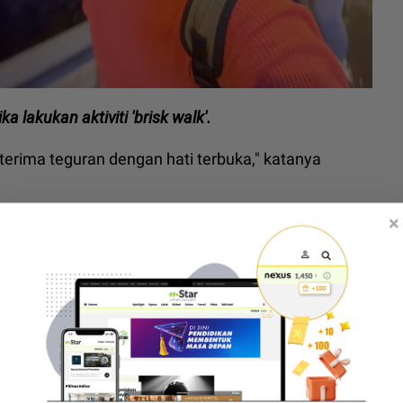
a lakukan aktiviti 'brisk walk'.
terima teguran dengan hati terbuka," katanya
×
hati-hati dalam memuat naik sebarang foto
naik gambar isteri," ujarnya.
kanan Korea, Ryzal Ibrahim kesal masih ada gagal
k kedua, timang bayi lelaki