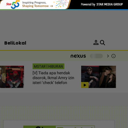
person
BeliLokal
chevron_right
info
-
MSTAR | HIBURAN
[V] Tiada apa hendak
disorok, Ikmal Amry izin
isteri ‘check’ telefon