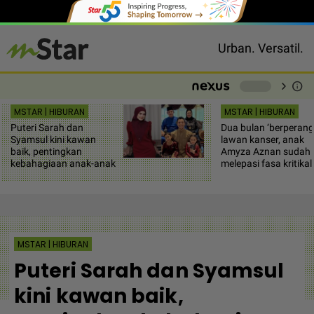
Urban. Versatil.
chevron_right
info
-
MSTAR | HIBURAN
MSTAR | HIBURAN
Puteri Sarah dan
Dua bulan ‘berperang
Syamsul kini kawan
lawan kanser, anak
baik, pentingkan
Amyza Aznan sudah
kebahagiaan anak-anak
melepasi fasa kritikal
MSTAR | HIBURAN
Puteri Sarah dan Syamsul
kini kawan baik,