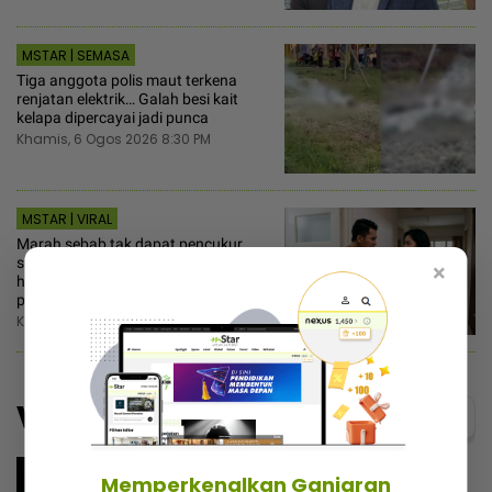
MSTAR | SEMASA
Tiga anggota polis maut terkena
renjatan elektrik… Galah besi kait
kelapa dipercayai jadi punca
Khamis, 6 Ogos 2026 8:30 PM
MSTAR | VIRAL
Marah sebab tak dapat pencukur,
suami samakan isteri dengan haiwan
×
haram dimakan! - “Dia cakap
perangai saya bodoh”
Khamis, 6 Ogos 2026 8:00 PM
Video
Menarik@video
Memperkenalkan Ganjaran