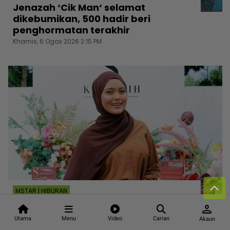
Jenazah ‘Cik Man‘ selamat
dikebumikan, 500 hadir beri
penghormatan terakhir
Khamis, 6 Ogos 2026 2:15 PM
MSTAR | HIBURAN
[V] Lafaz cerai tangguh ke 12
person
Ogos...Suami enggan beralah, Syida
Utama
Menu
Video
Carian
Akaun
Melvin terpaksa balik kampung sejak