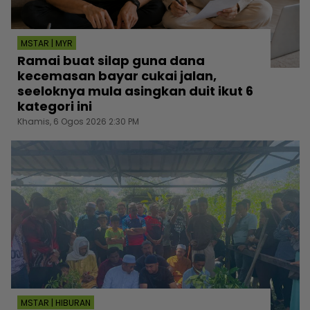
MSTAR | MYR
Ramai buat silap guna dana
kecemasan bayar cukai jalan,
seeloknya mula asingkan duit ikut 6
kategori ini
Khamis, 6 Ogos 2026 2:30 PM
MSTAR | HIBURAN