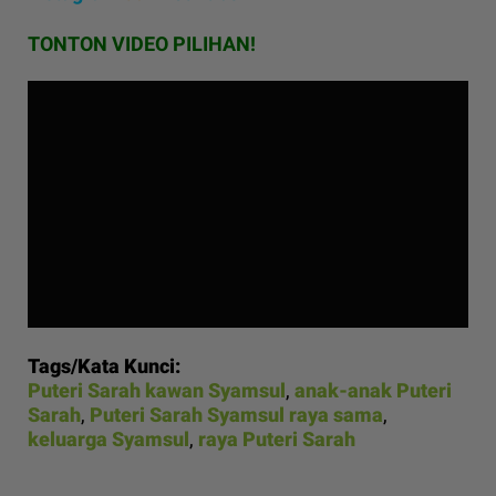
TONTON VIDEO PILIHAN!
Tags/Kata Kunci:
Puteri Sarah kawan Syamsul
,
anak-anak Puteri
Sarah
,
Puteri Sarah Syamsul raya sama
,
keluarga Syamsul
,
raya Puteri Sarah