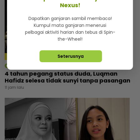
Nexus!
Dapatkan ganjaran sambil membaca!
Kumpul mata ganjaran menerusi
pelbagai aktiviti harian dan tebus di Spin-
the-Wheel!
Seterusnya
mStar | Hiburan
4 tahun pegang status duda, Luqman
Hafidz selesa tidak sunyi tanpa pasangan
11 jam lalu