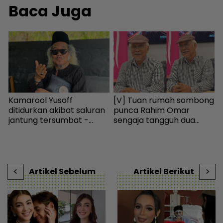
Baca Juga
b
Kamarool Yusoff
[V] Tuan rumah sombong
S
ditidurkan akibat saluran
punca Rahim Omar
jantung tersumbat -
sengaja tangguh dua
t
Hiburan | mStar
tahun tak bayar sewa -
s
 |
Hiburan | mStar
Artikel Sebelum
Artikel Berikut