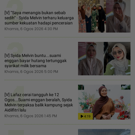
2
[V] “Saya menangis bukan sebab
sedih“ - Syida Melvin terharu keluarga
sumber kekuatan hadapi penceraian
Khamis, 6 Ogos 2026 4:30 PM
3
[V] Syida Melvin buntu...suami
enggan bayar hutang tertunggak
syarikat milik bersama
Khamis, 6 Ogos 2026 5:00 PM
4
[V] Lafaz cerai tangguh ke 12
Ogos...Suami enggan beralah, Syida
Melvin terpaksa balik kampung sejak
Aidilfitri lalu
Khamis, 6 Ogos 2026 1:45 PM
4:19