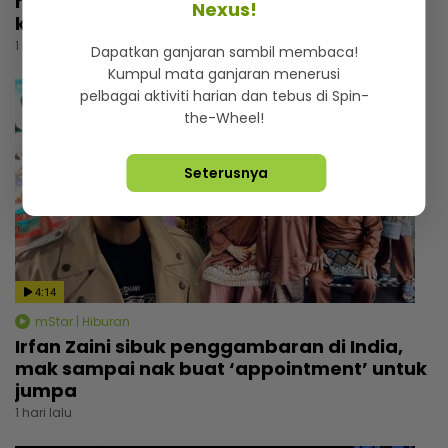
rupanya ini amalan mudah Rashdan Baba
Nexus!
kekal awet muda
1 hari lalu
Dapatkan ganjaran sambil membaca!
Kumpul mata ganjaran menerusi
pelbagai aktiviti harian dan tebus di Spin-
the-Wheel!
Seterusnya
4:14
mStar | Hiburan
Irfan Zaini sibuk penggambaran di India,
mak sampai nak buat ‘appointment’ untuk
jumpa
1 hari lalu