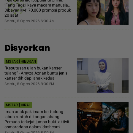
6
Pelakon AI lagi popular di China,
‘Fang Taozi’ kaya macam manusia...
Dibayar RM170,000 promosi produk
20 saat
Sabtu, 8 Ogos 2026 6:30 AM
Disyorkan
MSTAR | HIBURAN
“Keputusan ujian bukan kanser
tulang“ - Amyza Aznan buntu jenis
kanser dihidapi anak kedua
Sabtu, 8 Ogos 2026 8:30 PM
MSTAR | VIRAL
Iman anak pak imam bertudung
labuh runtuh di tangan abang!
Pemuda terkejut jumpa bukti aktiviti
asmaradana dalam ‘dashcam’
Sabtu, 8 Ogos 2026 8:00 PM