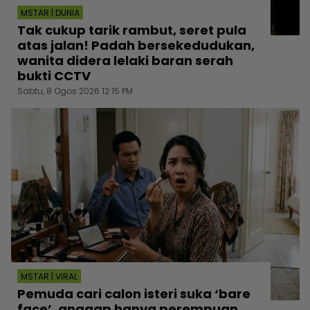
MSTAR | DUNIA
Tak cukup tarik rambut, seret pula
atas jalan! Padah bersekedudukan,
wanita didera lelaki baran serah
bukti CCTV
Sabtu, 8 Ogos 2026 12:15 PM
MSTAR | VIRAL
Pemuda cari calon isteri suka ‘bare
face’, anggap hanya perempuan