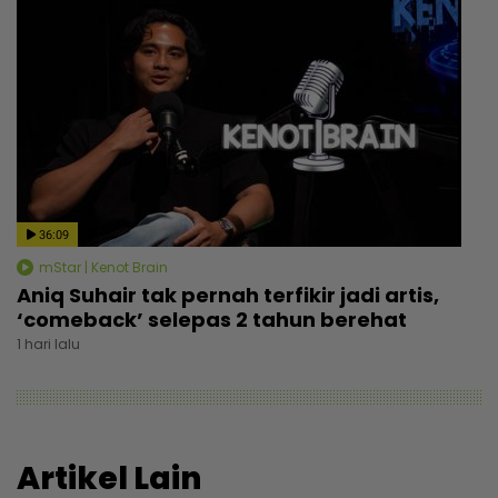
36:09
mStar | Kenot Brain
Aniq Suhair tak pernah terfikir jadi artis,
‘comeback’ selepas 2 tahun berehat
1 hari lalu
Artikel Lain