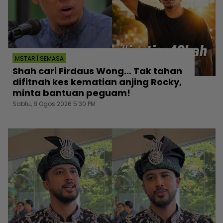
MSTAR | SEMASA
Shah cari Firdaus Wong… Tak tahan
difitnah kes kematian anjing Rocky,
minta bantuan peguam!
Sabtu, 8 Ogos 2026 5:30 PM