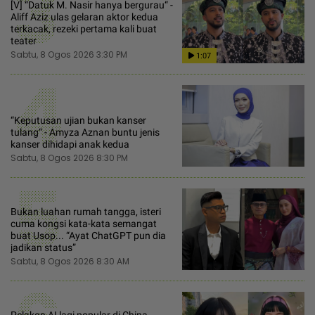
3
[V] “Datuk M. Nasir hanya bergurau“ -
Aliff Aziz ulas gelaran aktor kedua
terkacak, rezeki pertama kali buat
teater
Sabtu, 8 Ogos 2026 3:30 PM
1:07
4
“Keputusan ujian bukan kanser
tulang“ - Amyza Aznan buntu jenis
kanser dihidapi anak kedua
Sabtu, 8 Ogos 2026 8:30 PM
5
Bukan luahan rumah tangga, isteri
cuma kongsi kata-kata semangat
buat Usop... “Ayat ChatGPT pun dia
jadikan status”
Sabtu, 8 Ogos 2026 8:30 AM