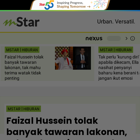
Urban. Versatil.
chevron_right
info
-
MSTAR | HIBURAN
MSTAR | HIBURAN
Faizal Hussein tolak
Tak perlu ‘kurung diri’
banyak tawaran
apabila dikecam, Ella
lakonan, tak mahu
nasihat penyanyi
terima watak tidak
baharu kena berani t
penting
jangan ikut emosi
MSTAR | HIBURAN
Faizal Hussein tolak
banyak tawaran lakonan,