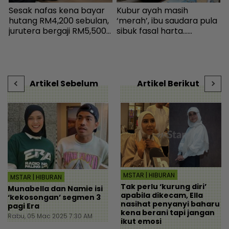
a
Sesak nafas kena bayar
Kubur ayah masih
P
hutang RM4,200 sebulan,
‘merah’, ibu saudara pula
b
,
jurutera bergaji RM5,500
sibuk fasal harta...
p
kini mampu tersenyum...
Peguam pesan ‘makcik’
s
Jumpa cara baiki aliran
tiada hak, ada anak lelaki
c
tunai - MYR | mStar
sebagai waris - Viral |
s
mStar
|
Artikel Sebelum
Artikel Berikut
MSTAR | HIBURAN
MSTAR | HIBURAN
Tak perlu ‘kurung diri’
Munabella dan Namie isi
apabila dikecam, Ella
‘kekosongan’ segmen 3
nasihat penyanyi baharu
pagi Era
kena berani tapi jangan
Rabu, 05 Mac 2025 7:30 AM
ikut emosi