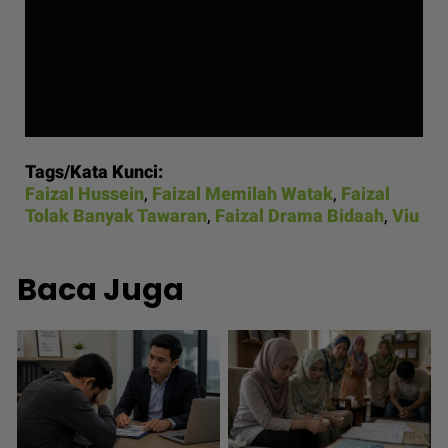
Tags/Kata Kunci:
Faizal Hussein
,
Faizal Memilah Watak
,
Faizal
Tolak Banyak Tawaran
,
Faizal Drama Bidaah
,
Viu
Baca Juga