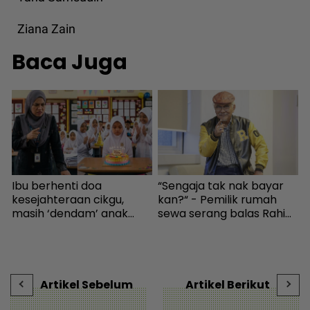
Ziana Zain
Baca Juga
Ibu berhenti doa
“Sengaja tak nak bayar
n
kesejahteraan cikgu,
kan?“ - Pemilik rumah
masih ‘dendam’ anak
sewa serang balas Rahim
s
kena marah bawa kek ke
Omar, doakan menang
t
sekolah - “Kenapa izin
KES2026 boleh bayar
H
kalau menyusahkan?” -
hutang - Hiburan | mStar
Viral | mStar
Artikel Sebelum
Artikel Berikut