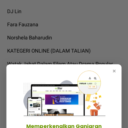
DJ Lin
Fara Fauzana
Norshela Baharudin
KATEGERI ONLINE (DALAM TALIAN)
Watak Jahat Dalam Filem Atau Drama Popular
×
Datuk Rosyam Nor
Hanez Suraya
Izreen Azminda
Nabila Huda
Memperkenalkan Ganjaran