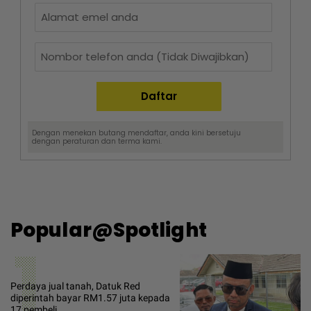
Dengan menekan butang mendaftar, anda kini bersetuju
dengan
peraturan dan terma
kami.
Popular@Spotlight
1
Perdaya jual tanah, Datuk Red
diperintah bayar RM1.57 juta kepada
17 pembeli