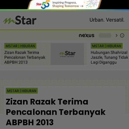
Urban. Versatil.
chevron_right
info
-
MSTAR | HIBURAN
MSTAR | HIBURAN
Zizan Razak Terima
Hubungan Shahrizal
Pencalonan Terbanyak
Jaszle, Tunang Tidak
ABPBH 2013
Lagi Diganggu
MSTAR | HIBURAN
Zizan Razak Terima
Pencalonan Terbanyak
ABPBH 2013