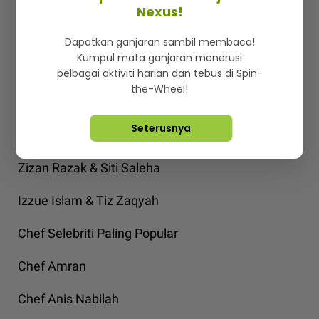
Sofi Jikan
Nexus!
Gandingan Di Layar Serasi
Dapatkan ganjaran sambil membaca!
Kumpul mata ganjaran menerusi
Aaron Aziz & Nadiya Nissa
pelbagai aktiviti harian dan tebus di Spin-
the-Wheel!
Aeril Zafrel & Wawa Zainal
Seterusnya
Azlee Khairi & Zara Zya
Zizan Razak & Siti Saleha
Izzue Islam & Tiz Zaqyah
Chef Selebriti Paling Popular
Chef Amran
Chef Anis Nabilah