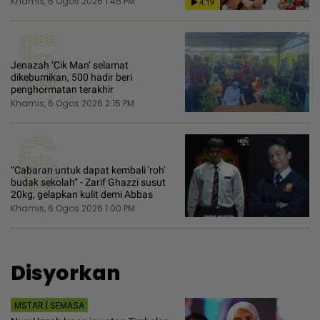
Khamis, 6 Ogos 2026 1:45 PM
4:19
5
Jenazah ‘Cik Man‘ selamat
dikebumikan, 500 hadir beri
penghormatan terakhir
Khamis, 6 Ogos 2026 2:15 PM
6
“Cabaran untuk dapat kembali 'roh'
budak sekolah“ - Zarif Ghazzi susut
20kg, gelapkan kulit demi Abbas
Khamis, 6 Ogos 2026 1:00 PM
Disyorkan
MSTAR | SEMASA