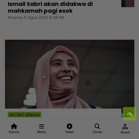
Ismail Sabri akan didakwa di
mahkamah pagi esok
Khamis, 6 Ogos 2026 10:45 PM
MSTAR | SEMASA
Nurul Izzah mohon lepas jawatan
person
Timbalan Presiden PKR, diminta cuti
Utama
Menu
Video
Carian
Akaun
sementara selepas dipujuk