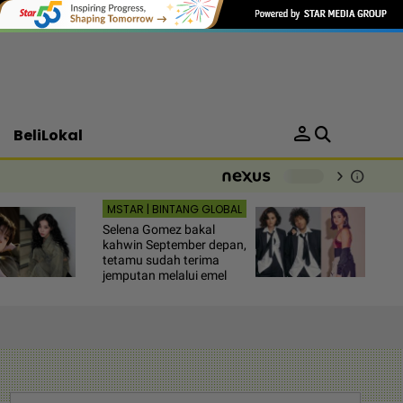
person
BeliLokal
chevron_right
info
-
MSTAR | BINTANG GLOBAL
Selena Gomez bakal
kahwin September depan,
tetamu sudah terima
jemputan melalui emel