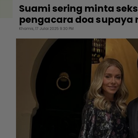
Suami sering minta seks
pengacara doa supaya 
Khamis, 17 Julai 2025 9:30 PM