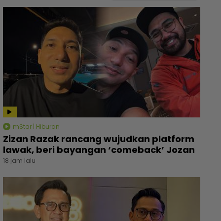
mStar | Hiburan
Zizan Razak rancang wujudkan platform
lawak, beri bayangan ‘comeback’ Jozan
18 jam lalu