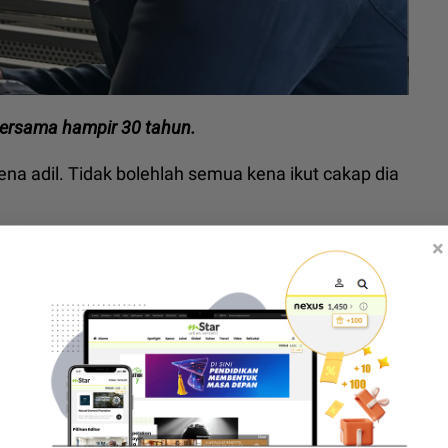
bersama hampir 30 tahun.
ena adil. Tidak bolehlah semua kena ikut cakap dia
odcast Not Skinny But Not Fat yang dikendalikan
×
k mengalami masalah mati pucuk kerana sudah
pai kena halau, penyanyi lelaki mungkin terpaksa