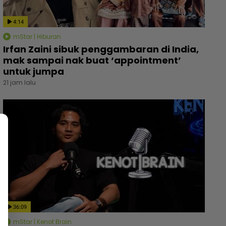
4:14
mStar | Hiburan
Irfan Zaini sibuk penggambaran di India,
mak sampai nak buat ‘appointment’
untuk jumpa
21 jam lalu
36:09
mStar | Kenot Brain