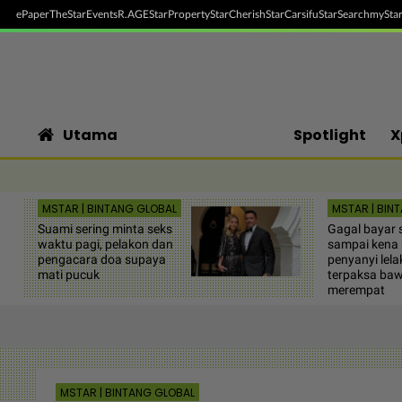
ePaper
TheStar
Events
R.AGE
StarProperty
StarCherish
StarCarsifu
StarSearch
myStar
Utama
Spotlight
X
MSTAR | BINTANG GLOBAL
MSTAR | BIN
Suami sering minta seks
Gagal bayar
waktu pagi, pelakon dan
sampai kena 
pengacara doa supaya
penyanyi lela
mati pucuk
terpaksa baw
merempat
MSTAR | BINTANG GLOBAL