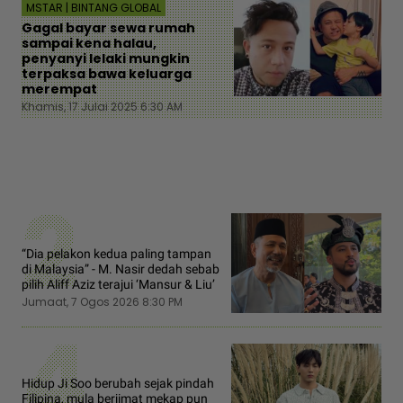
MSTAR | BINTANG GLOBAL
Gagal bayar sewa rumah
sampai kena halau,
penyanyi lelaki mungkin
terpaksa bawa keluarga
merempat
Khamis, 17 Julai 2025 6:30 AM
2
“Dia pelakon kedua paling tampan
di Malaysia” - M. Nasir dedah sebab
pilih Aliff Aziz terajui ‘Mansur & Liu’
Jumaat, 7 Ogos 2026 8:30 PM
4
Hidup Ji Soo berubah sejak pindah
Filipina, mula berjimat mekap pun