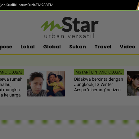
job
Kuali
Kuntum
SuriaFM
988FM
pose
Lokal
Global
Sukan
Travel
Video
TANG GLOBAL
MSTAR | BINTANG GLOBAL
 sewa rumah
Didakwa bercinta dengan
halau,
Jungkook, IG Winter
ki mungkin
Aespa ‘diserang’ netizen
a keluarga