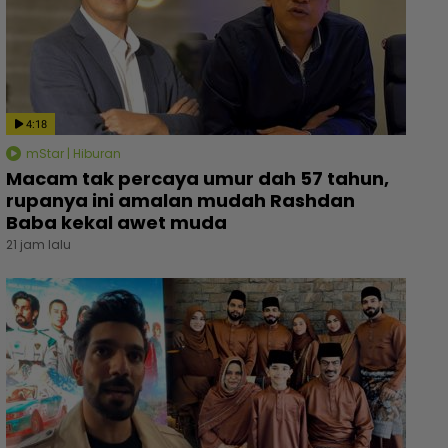
4:18
mStar | Hiburan
Macam tak percaya umur dah 57 tahun,
rupanya ini amalan mudah Rashdan
Baba kekal awet muda
21 jam lalu