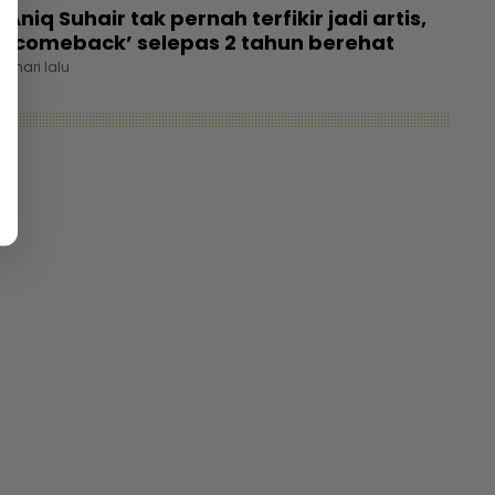
Aniq Suhair tak pernah terfikir jadi artis,
‘comeback’ selepas 2 tahun berehat
1 hari lalu