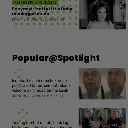
MSTAR | BINTANG GLOBAL
Penyanyi ‘Pretty Little Baby’
meninggal dunia
Khamis, 17 Julai 2025 10:00 PM
Popular@Spotlight
1
Ismahalil reda terima hukuman
penjara 30 tahun, sempat rakam
video terakhir ucap terima kasih
Jumaat, 7 Ogos 2026 6:35 PM
3
Tayang rambut merah, tidak lagi
bertudung... Enot anggap dugaan,