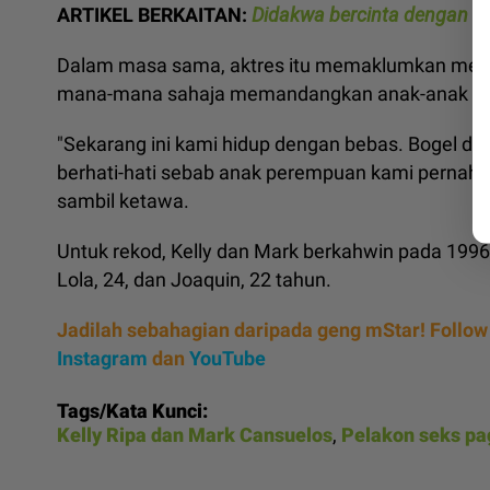
ARTIKEL BERKAITAN:
Didakwa bercinta dengan Ju
Dalam masa sama, aktres itu memaklumkan merek
mana-mana sahaja memandangkan anak-anak s
"Sekarang ini kami hidup dengan bebas. Bogel dan
berhati-hati sebab anak perempuan kami pernah 
sambil ketawa.
Untuk rekod, Kelly dan Mark berkahwin pada 1996
Lola, 24, dan Joaquin, 22 tahun.
Jadilah sebahagian daripada geng mStar! Follow
Instagram
dan
YouTube
Tags/Kata Kunci:
Kelly Ripa dan Mark Cansuelos
,
Pelakon seks pa