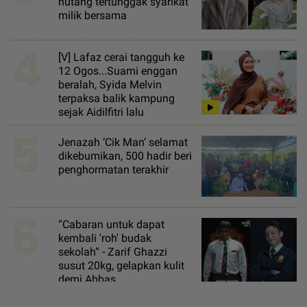
hutang tertunggak syarikat
milik bersama
4
[V] Lafaz cerai tangguh ke
12 Ogos...Suami enggan
beralah, Syida Melvin
terpaksa balik kampung
sejak Aidilfitri lalu
5
Jenazah ‘Cik Man‘ selamat
dikebumikan, 500 hadir beri
penghormatan terakhir
6
“Cabaran untuk dapat
kembali 'roh' budak
sekolah“ - Zarif Ghazzi
susut 20kg, gelapkan kulit
demi Abbas