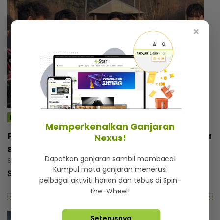
×
MSTAR | WAYANG
Memperkenalkan Ganjaran
Filem Tiket Sehala dedah realiti mangsa
Nexus!
sindiket penipuan kerja di luar negara
Dapatkan ganjaran sambil membaca!
Sabtu, 07 Mac 2026 6:30 PM
Kumpul mata ganjaran menerusi
SEMUA
pelakon-pelakon mantap dalam filem ini.
pelbagai aktiviti harian dan tebus di Spin-
the-Wheel!
Seterusnya