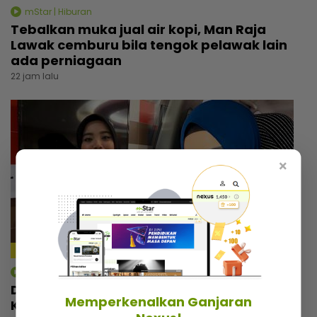
mStar | Hiburan
Tebalkan muka jual air kopi, Man Raja
Lawak cemburu bila tengok pelawak lain
ada perniagaan
22 jam lalu
×
mStar | Berita
Dikecam kerana status ibu tunggal, Ayu
Memperkenalkan Ganjaran
Kepoh pilih abaikan... “Kadang-kadang