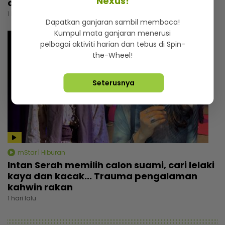
Nexus!
orang cakap patutlah bercerai”
1 hari lalu
Dapatkan ganjaran sambil membaca!
Kumpul mata ganjaran menerusi
pelbagai aktiviti harian dan tebus di Spin-
the-Wheel!
Seterusnya
mStar | Hiburan
Intan Serah memilih calon suami, cari lelaki
kaya dan kacak... Trauma pengalaman
kahwin rakan
1 hari lalu