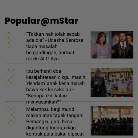
Popular@mStar
1
“Takkan nak tolak sebab
ada dia“ - Uqasha Senrose
tiada masalah
bergandingan, hormat
rezeki Aliff Aziz
2
Ibu berhenti doa
kesejahteraan cikgu, masih
‘dendam’ anak kena marah
bawa kek ke sekolah -
“Kenapa izin kalau
menyusahkan?”
3
Melampau bagi murid
makan atas tapak tangan!
Pemangku guru besar
digantung tugas, cikgu
kontrak pula bakal dipecat