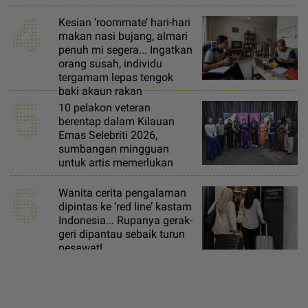
4
Kesian ‘roommate’ hari-hari
makan nasi bujang, almari
penuh mi segera... Ingatkan
orang susah, individu
tergamam lepas tengok
baki akaun rakan
5
10 pelakon veteran
berentap dalam Kilauan
Emas Selebriti 2026,
sumbangan mingguan
untuk artis memerlukan
6
Wanita cerita pengalaman
dipintas ke ‘red line’ kastam
Indonesia... Rupanya gerak-
geri dipantau sebaik turun
pesawat!