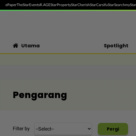
ePaper
TheStar
Events
R.AGE
StarProperty
StarCherish
StarCarsifu
StarSearch
myStar
Utama
Spotlight
Pengarang
Filter by