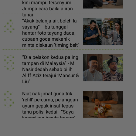
kini mampu tersenyum...
Jumpa cara baiki aliran
4
tunai
“Akak belanja air, boleh la
sayang” - Ibu tunggal
hantar foto tayang dada,
cubaan goda mekanik
minta diskaun ‘timing belt’
5
“Dia pelakon kedua paling
tampan di Malaysia” - M.
Nasir dedah sebab pilih
Aliff Aziz terajui ‘Mansur &
Liu’
6
Niat nak jimat guna trik
‘refill’ percuma, pelanggan
ayam gepuk insaf lepas
tahu polisi kedai - “Saya
kongsikan benda haram”