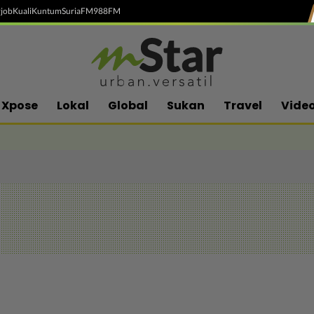
job
Kuali
Kuntum
SuriaFM
988FM
Xpose
Lokal
Global
Sukan
Travel
Vide