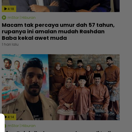
4:18
mStar | Hiburan
Macam tak percaya umur dah 57 tahun,
rupanya ini amalan mudah Rashdan
Baba kekal awet muda
1 hari lalu
4:14
mStar | Hiburan