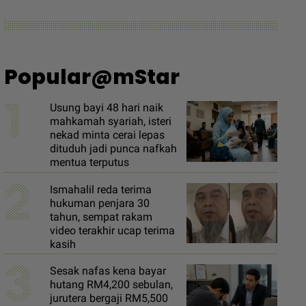
Popular@mStar
1
Usung bayi 48 hari naik
mahkamah syariah, isteri
nekad minta cerai lepas
dituduh jadi punca nafkah
mentua terputus
2
Ismahalil reda terima
hukuman penjara 30
tahun, sempat rakam
video terakhir ucap terima
kasih
3
Sesak nafas kena bayar
hutang RM4,200 sebulan,
jurutera bergaji RM5,500