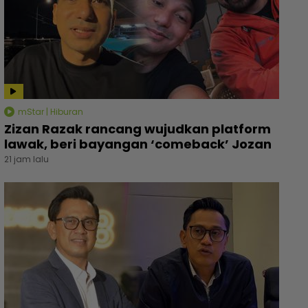
mStar | Hiburan
Zizan Razak rancang wujudkan platform
lawak, beri bayangan ‘comeback’ Jozan
21 jam lalu