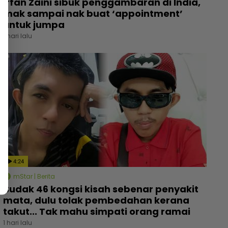
Irfan Zaini sibuk penggambaran di India,
mak sampai nak buat ‘appointment’
untuk jumpa
1 hari lalu
4:24
mStar | Berita
Budak 46 kongsi kisah sebenar penyakit
mata, dulu tolak pembedahan kerana
takut... Tak mahu simpati orang ramai
1 hari lalu