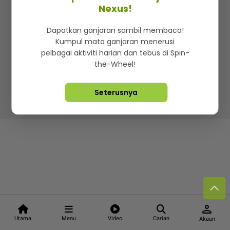
Kenali mStar
Iklan di SMG360
Hubungi Kami
Nexus!
Terma & Syarat
Dasar Privasi
Dapatkan ganjaran sambil membaca!
Kumpul mata ganjaran menerusi
pelbagai aktiviti harian dan tebus di Spin-
the-Wheel!
Lebih hot, viral dan sensasi
Seterusnya
Hakcipta Terpelihara ©
2026. Star Media Group Berhad
[197101000523 (10894-D)]
person
Utama
Menu
Video
Carian
Akaun