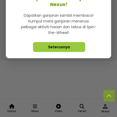
Kenali mStar
Iklan di SMG360
Hubungi Kami
Nexus!
Terma & Syarat
Dasar Privasi
Dapatkan ganjaran sambil membaca!
Kumpul mata ganjaran menerusi
pelbagai aktiviti harian dan tebus di Spin-
the-Wheel!
Lebih hot, viral dan sensasi
Seterusnya
Hakcipta Terpelihara ©
2026. Star Media Group Berhad
[197101000523 (10894-D)]
person
Utama
Menu
Video
Carian
Akaun