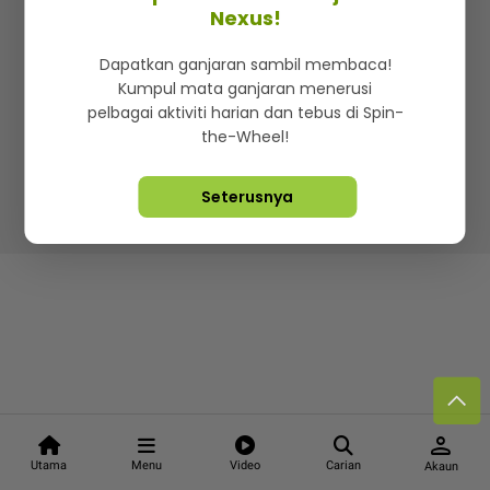
Kenali mStar
Iklan di SMG360
Hubungi Kami
Nexus!
Terma & Syarat
Dasar Privasi
Dapatkan ganjaran sambil membaca!
Kumpul mata ganjaran menerusi
pelbagai aktiviti harian dan tebus di Spin-
the-Wheel!
Lebih hot, viral dan sensasi
Seterusnya
Hakcipta Terpelihara ©
2026. Star Media Group Berhad
[197101000523 (10894-D)]
person
Utama
Menu
Video
Carian
Akaun