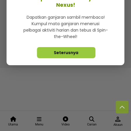
Kenali mStar
Iklan di SMG360
Hubungi Kami
Nexus!
Terma & Syarat
Dasar Privasi
Dapatkan ganjaran sambil membaca!
Kumpul mata ganjaran menerusi
pelbagai aktiviti harian dan tebus di Spin-
the-Wheel!
Lebih hot, viral dan sensasi
Seterusnya
Hakcipta Terpelihara ©
2026. Star Media Group Berhad
[197101000523 (10894-D)]
person
Utama
Menu
Video
Carian
Akaun