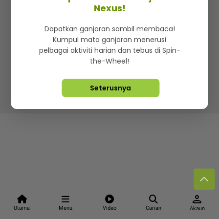
Kenali mStar
Iklan di SMG360
Hubungi Kami
Nexus!
Terma & Syarat
Dasar Privasi
Dapatkan ganjaran sambil membaca!
Kumpul mata ganjaran menerusi
pelbagai aktiviti harian dan tebus di Spin-
the-Wheel!
Lebih hot, viral dan sensasi
Seterusnya
Hakcipta Terpelihara ©
2026. Star Media Group Berhad
[197101000523 (10894-D)]
person
Utama
Menu
Video
Carian
Akaun