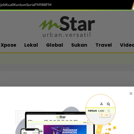
job
Kuali
Kuntum
SuriaFM
988FM
Xpose
Lokal
Global
Sukan
Travel
Vide
×
Follow media sosial kami