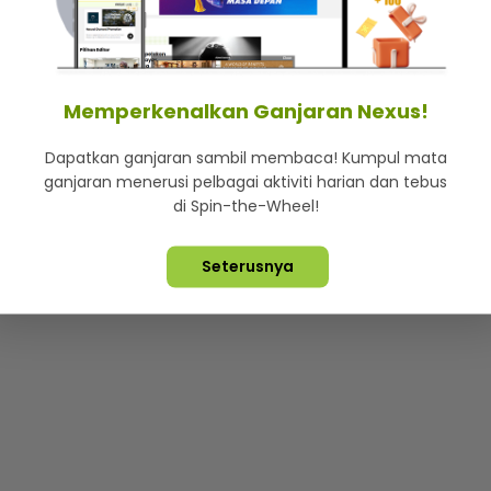
mStar
Iklan di SMG360
Hubungi Kami
Terma & Syarat
Dasa
Memperkenalkan Ganjaran Nexus!
Dapatkan ganjaran sambil membaca! Kumpul mata
Lebih hot, viral dan sensasi
ganjaran menerusi pelbagai aktiviti harian dan tebus
di Spin-the-Wheel!
ta Terpelihara ©
2026. Star Media Group Berhad [197101000523 (10
Seterusnya