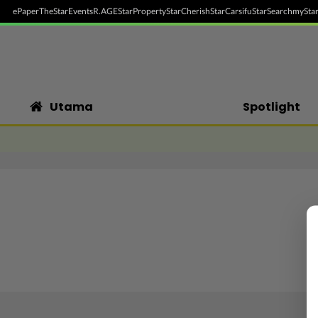
ePaper
TheStar
Events
R.AGE
StarProperty
StarCherish
StarCarsifu
StarSearch
myStar
Utama
Spotlight