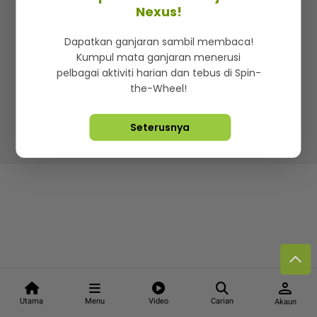
Kenali mStar
Iklan di SMG360
Hubungi Kami
Nexus!
Terma & Syarat
Dasar Privasi
Dapatkan ganjaran sambil membaca!
Kumpul mata ganjaran menerusi
pelbagai aktiviti harian dan tebus di Spin-
the-Wheel!
Lebih hot, viral dan sensasi
Seterusnya
Hakcipta Terpelihara ©
2026. Star Media Group Berhad
[197101000523 (10894-D)]
person
Utama
Menu
Video
Carian
Akaun