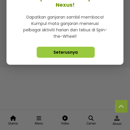
Kenali mStar
Iklan di SMG360
Hubungi Kami
Nexus!
Terma & Syarat
Dasar Privasi
Dapatkan ganjaran sambil membaca!
Kumpul mata ganjaran menerusi
pelbagai aktiviti harian dan tebus di Spin-
the-Wheel!
Lebih hot, viral dan sensasi
Seterusnya
Hakcipta Terpelihara ©
2026. Star Media Group Berhad
[197101000523 (10894-D)]
person
Utama
Menu
Video
Carian
Akaun