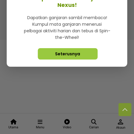
Nexus!
Lebih hot, viral dan sensasi
Dapatkan ganjaran sambil membaca!
Kumpul mata ganjaran menerusi
Hakcipta Terpelihara ©
2026. Star Media Group Berhad
pelbagai aktiviti harian dan tebus di Spin-
[197101000523 (10894-D)]
the-Wheel!
Seterusnya
person
Utama
Menu
Video
Carian
Akaun