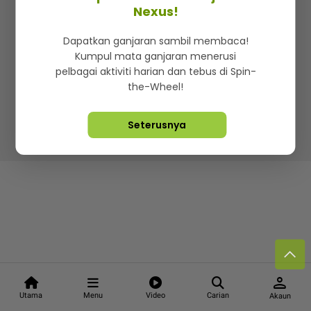
Kenali mStar
Iklan di SMG360
Hubungi Kami
Nexus!
Terma & Syarat
Dasar Privasi
Dapatkan ganjaran sambil membaca!
Kumpul mata ganjaran menerusi
pelbagai aktiviti harian dan tebus di Spin-
the-Wheel!
Lebih hot, viral dan sensasi
Seterusnya
Hakcipta Terpelihara ©
2026. Star Media Group Berhad
[197101000523 (10894-D)]
person
Utama
Menu
Video
Carian
Akaun