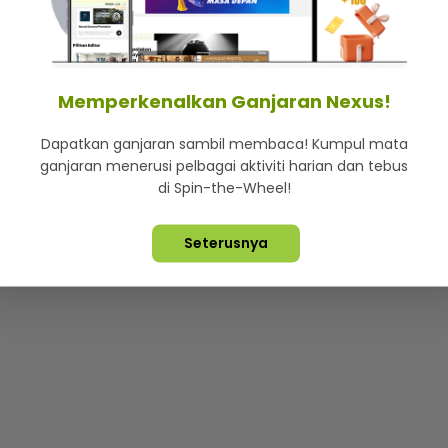
mStar
Iklan di SMG360
Hubungi Kami
Terma & Syarat
Dasa
Memperkenalkan Ganjaran Nexus!
Dapatkan ganjaran sambil membaca! Kumpul mata
Lebih hot, viral dan sensasi
ganjaran menerusi pelbagai aktiviti harian dan tebus
di Spin-the-Wheel!
ta Terpelihara ©
2026. Star Media Group Berhad [197101000523 (10
Seterusnya