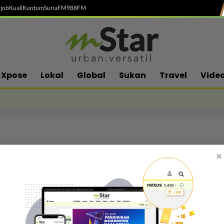
job
Kuali
Kuntum
SuriaFM
988FM
Xpose
Lokal
Global
Sukan
Travel
Vide
×
Follow media sosial kami