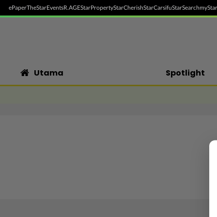
ePaper
TheStar
Events
R.AGE
StarProperty
StarCherish
StarCarsifu
StarSearch
myStar
Utama
Spotlight