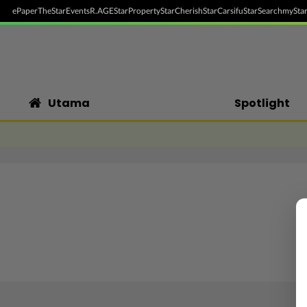
ePaper
TheStar
Events
R.AGE
StarProperty
StarCherish
StarCarsifu
StarSearch
myStar
Utama
Spotlight