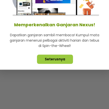
mStar
Iklan di SMG360
Hubungi Kami
Terma & Syarat
Dasa
Memperkenalkan Ganjaran Nexus!
Dapatkan ganjaran sambil membaca! Kumpul mata
Lebih hot, viral dan sensasi
ganjaran menerusi pelbagai aktiviti harian dan tebus
di Spin-the-Wheel!
ta Terpelihara ©
2026. Star Media Group Berhad [197101000523 (10
Seterusnya