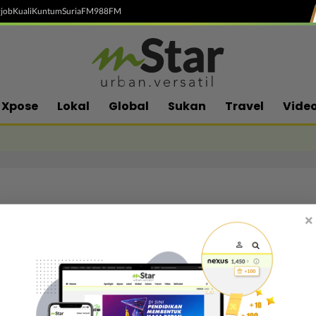
job
Kuali
Kuntum
SuriaFM
988FM
Xpose
Lokal
Global
Sukan
Travel
Vide
×
Follow media sosial kami