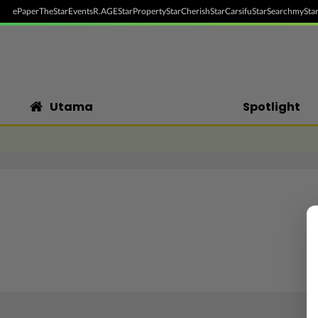
ePaper
TheStar
Events
R.AGE
StarProperty
StarCherish
StarCarsifu
StarSearch
myStar
Utama
Spotlight