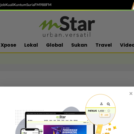
job
Kuali
Kuntum
SuriaFM
988FM
Xpose
Lokal
Global
Sukan
Travel
Vide
×
Follow media sosial kami