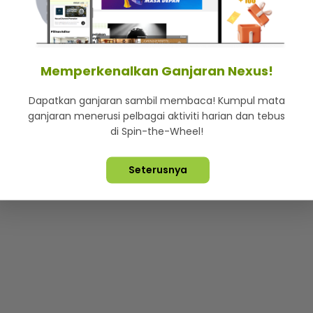
mStar
Iklan di SMG360
Hubungi Kami
Terma & Syarat
Dasa
Memperkenalkan Ganjaran Nexus!
Dapatkan ganjaran sambil membaca! Kumpul mata
Lebih hot, viral dan sensasi
ganjaran menerusi pelbagai aktiviti harian dan tebus
di Spin-the-Wheel!
ta Terpelihara ©
2026. Star Media Group Berhad [197101000523 (10
Seterusnya