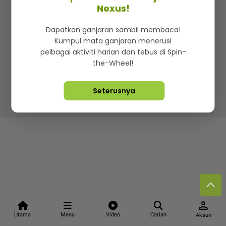
Kenali mStar
Iklan di SMG360
Hubungi Kami
Nexus!
Terma & Syarat
Dasar Privasi
Dapatkan ganjaran sambil membaca!
Kumpul mata ganjaran menerusi
pelbagai aktiviti harian dan tebus di Spin-
the-Wheel!
Lebih hot, viral dan sensasi
Seterusnya
Hakcipta Terpelihara ©
2026. Star Media Group Berhad
[197101000523 (10894-D)]
person
Utama
Menu
Video
Carian
Akaun