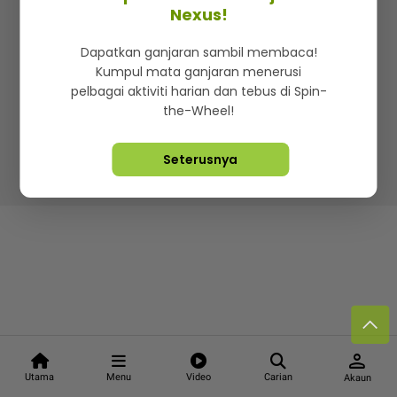
Kenali mStar
Iklan di SMG360
Hubungi Kami
Nexus!
Terma & Syarat
Dasar Privasi
Dapatkan ganjaran sambil membaca!
Kumpul mata ganjaran menerusi
pelbagai aktiviti harian dan tebus di Spin-
the-Wheel!
Lebih hot, viral dan sensasi
Seterusnya
Hakcipta Terpelihara ©
2026. Star Media Group Berhad
[197101000523 (10894-D)]
person
Utama
Menu
Video
Carian
Akaun