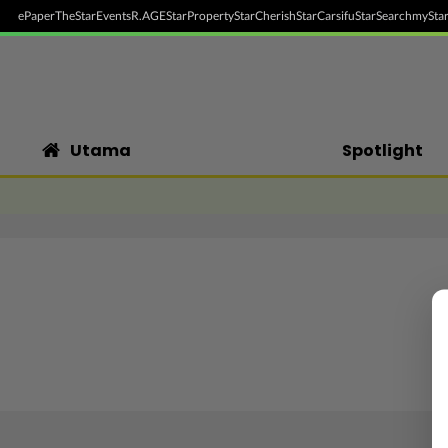
ePaper
TheStar
Events
R.AGE
StarProperty
StarCherish
StarCarsifu
StarSearch
myStar
Utama
Spotlight