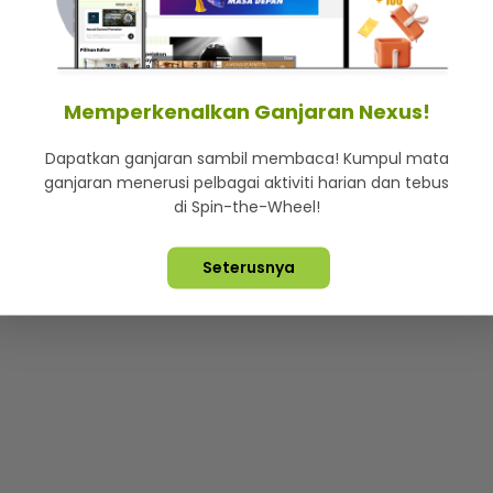
mStar
Iklan di SMG360
Hubungi Kami
Terma & Syarat
Dasa
Memperkenalkan Ganjaran Nexus!
Dapatkan ganjaran sambil membaca! Kumpul mata
Lebih hot, viral dan sensasi
ganjaran menerusi pelbagai aktiviti harian dan tebus
di Spin-the-Wheel!
ta Terpelihara ©
2026. Star Media Group Berhad [197101000523 (10
Seterusnya