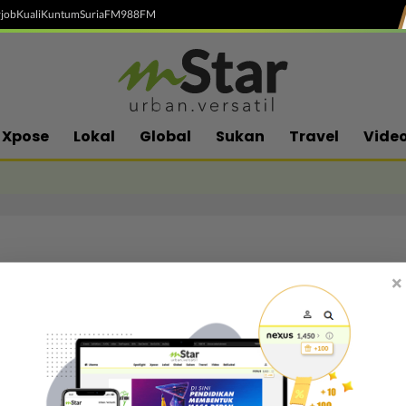
job
Kuali
Kuntum
SuriaFM
988FM
Xpose
Lokal
Global
Sukan
Travel
Vide
×
Follow media sosial kami