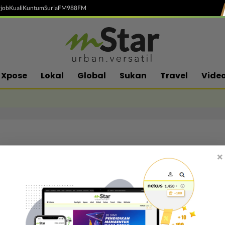
job
Kuali
Kuntum
SuriaFM
988FM
Xpose
Lokal
Global
Sukan
Travel
Vide
×
Follow media sosial kami