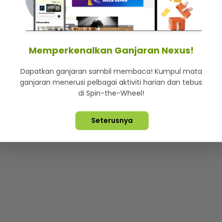
mStar
Iklan di SMG360
Hubungi Kami
Terma & Syarat
Dasa
Memperkenalkan Ganjaran Nexus!
Dapatkan ganjaran sambil membaca! Kumpul mata
Lebih hot, viral dan sensasi
ganjaran menerusi pelbagai aktiviti harian dan tebus
di Spin-the-Wheel!
ta Terpelihara ©
2026. Star Media Group Berhad [197101000523 (10
Seterusnya