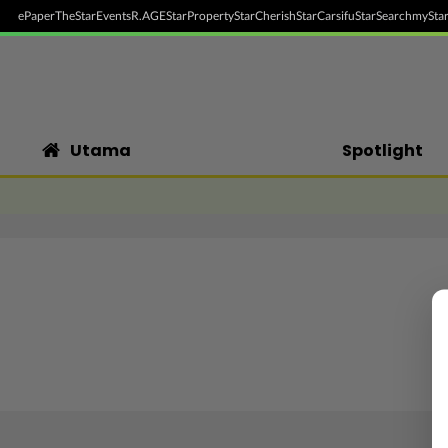
ePaper
TheStar
Events
R.AGE
StarProperty
StarCherish
StarCarsifu
StarSearch
myStar
Utama
Spotlight