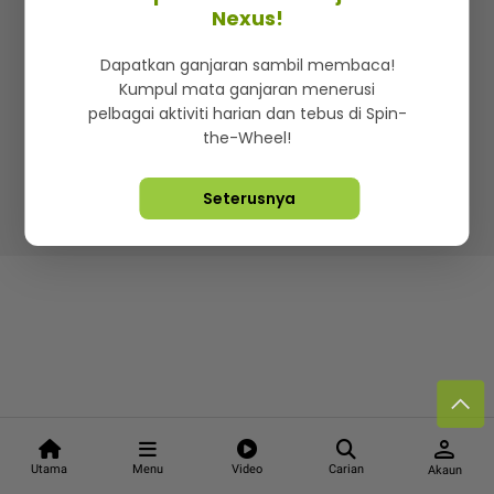
Kenali mStar
Iklan di SMG360
Hubungi Kami
Nexus!
Terma & Syarat
Dasar Privasi
Dapatkan ganjaran sambil membaca!
Kumpul mata ganjaran menerusi
pelbagai aktiviti harian dan tebus di Spin-
the-Wheel!
Lebih hot, viral dan sensasi
Seterusnya
Hakcipta Terpelihara ©
2026. Star Media Group Berhad
[197101000523 (10894-D)]
person
Utama
Menu
Video
Carian
Akaun