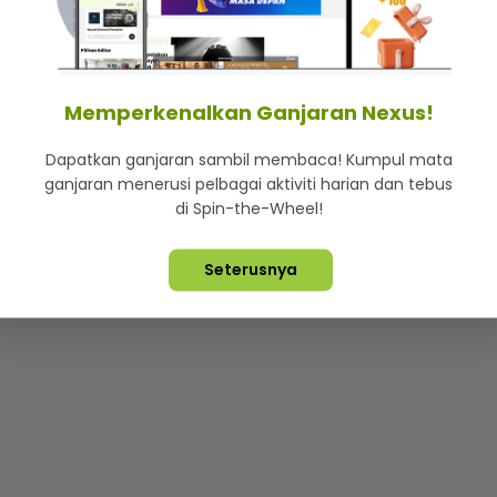
mStar
Iklan di SMG360
Hubungi Kami
Terma & Syarat
Dasa
Memperkenalkan Ganjaran Nexus!
Dapatkan ganjaran sambil membaca! Kumpul mata
Lebih hot, viral dan sensasi
ganjaran menerusi pelbagai aktiviti harian dan tebus
di Spin-the-Wheel!
ta Terpelihara ©
2026. Star Media Group Berhad [197101000523 (10
Seterusnya