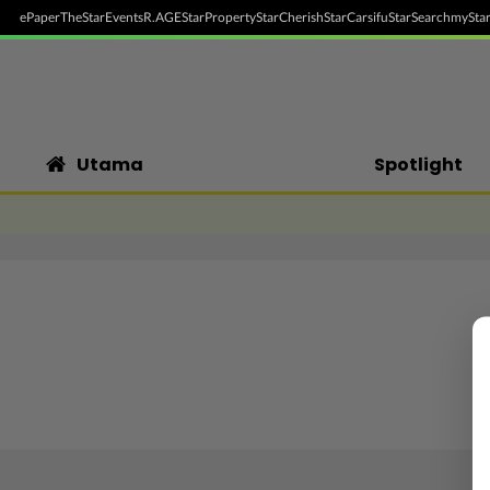
ePaper
TheStar
Events
R.AGE
StarProperty
StarCherish
StarCarsifu
StarSearch
myStar
Utama
Spotlight