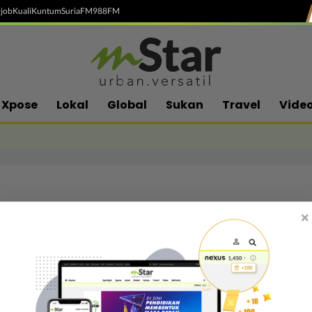
job
Kuali
Kuntum
SuriaFM
988FM
Xpose
Lokal
Global
Sukan
Travel
Vide
×
Follow media sosial kami