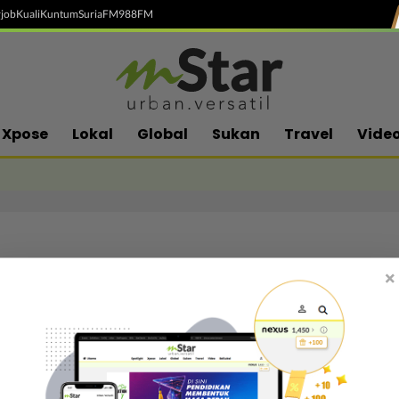
job
Kuali
Kuntum
SuriaFM
988FM
Xpose
Lokal
Global
Sukan
Travel
Vide
×
Follow media sosial kami