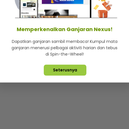
mStar
Iklan di SMG360
Hubungi Kami
Terma & Syarat
Dasa
Memperkenalkan Ganjaran Nexus!
Dapatkan ganjaran sambil membaca! Kumpul mata
Lebih hot, viral dan sensasi
ganjaran menerusi pelbagai aktiviti harian dan tebus
di Spin-the-Wheel!
ta Terpelihara ©
2026. Star Media Group Berhad [197101000523 (10
Seterusnya