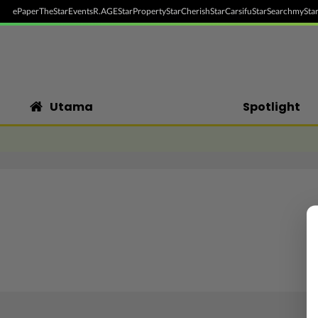
ePaper
TheStar
Events
R.AGE
StarProperty
StarCherish
StarCarsifu
StarSearch
myStar
Utama
Spotlight