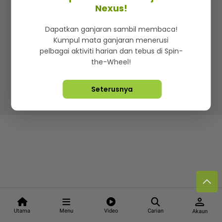
Kenali mStar
Iklan di SMG360
Hubungi Kami
Nexus!
Terma & Syarat
Dasar Privasi
Dapatkan ganjaran sambil membaca!
Kumpul mata ganjaran menerusi
pelbagai aktiviti harian dan tebus di Spin-
the-Wheel!
Lebih hot, viral dan sensasi
Seterusnya
Hakcipta Terpelihara ©
2026. Star Media Group Berhad
[197101000523 (10894-D)]
person
Utama
Menu
Video
Carian
Akaun