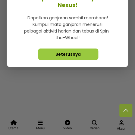
Kenali mStar
Iklan di SMG360
Hubungi Kami
Nexus!
Terma & Syarat
Dasar Privasi
Dapatkan ganjaran sambil membaca!
Kumpul mata ganjaran menerusi
pelbagai aktiviti harian dan tebus di Spin-
the-Wheel!
Lebih hot, viral dan sensasi
Seterusnya
Hakcipta Terpelihara ©
2026. Star Media Group Berhad
[197101000523 (10894-D)]
person
Utama
Menu
Video
Carian
Akaun