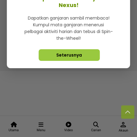
Kenali mStar
Iklan di SMG360
Hubungi Kami
Nexus!
Terma & Syarat
Dasar Privasi
Dapatkan ganjaran sambil membaca!
Kumpul mata ganjaran menerusi
pelbagai aktiviti harian dan tebus di Spin-
the-Wheel!
Lebih hot, viral dan sensasi
Seterusnya
Hakcipta Terpelihara ©
2026. Star Media Group Berhad
[197101000523 (10894-D)]
person
Utama
Menu
Video
Carian
Akaun