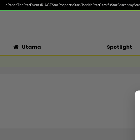
ePaper
TheStar
Events
R.AGE
StarProperty
StarCherish
StarCarsifu
StarSearch
myStar
Utama
Spotlight