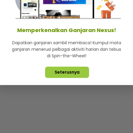
mStar
Iklan di SMG360
Hubungi Kami
Terma & Syarat
Dasa
Memperkenalkan Ganjaran Nexus!
Dapatkan ganjaran sambil membaca! Kumpul mata
Lebih hot, viral dan sensasi
ganjaran menerusi pelbagai aktiviti harian dan tebus
di Spin-the-Wheel!
ta Terpelihara ©
2026. Star Media Group Berhad [197101000523 (10
Seterusnya