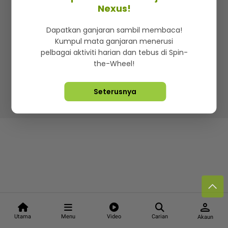
Kenali mStar
Iklan di SMG360
Hubungi Kami
Nexus!
Terma & Syarat
Dasar Privasi
Dapatkan ganjaran sambil membaca!
Kumpul mata ganjaran menerusi
pelbagai aktiviti harian dan tebus di Spin-
the-Wheel!
Lebih hot, viral dan sensasi
Seterusnya
Hakcipta Terpelihara ©
2026. Star Media Group Berhad
[197101000523 (10894-D)]
person
Utama
Menu
Video
Carian
Akaun