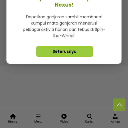
Kenali mStar
Iklan di SMG360
Hubungi Kami
Nexus!
Terma & Syarat
Dasar Privasi
Dapatkan ganjaran sambil membaca!
Kumpul mata ganjaran menerusi
pelbagai aktiviti harian dan tebus di Spin-
the-Wheel!
Lebih hot, viral dan sensasi
Seterusnya
Hakcipta Terpelihara ©
2026. Star Media Group Berhad
[197101000523 (10894-D)]
person
Utama
Menu
Video
Carian
Akaun