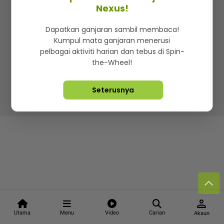
Kenali mStar
Iklan di SMG360
Hubungi Kami
Nexus!
Terma & Syarat
Dasar Privasi
Dapatkan ganjaran sambil membaca!
Kumpul mata ganjaran menerusi
pelbagai aktiviti harian dan tebus di Spin-
the-Wheel!
Lebih hot, viral dan sensasi
Seterusnya
Hakcipta Terpelihara ©
2026. Star Media Group Berhad
[197101000523 (10894-D)]
person
Utama
Menu
Video
Carian
Akaun