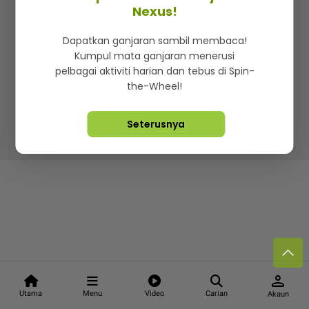
Kenali mStar
Iklan di SMG360
Hubungi Kami
Nexus!
Terma & Syarat
Dasar Privasi
Dapatkan ganjaran sambil membaca!
Kumpul mata ganjaran menerusi
pelbagai aktiviti harian dan tebus di Spin-
the-Wheel!
Lebih hot, viral dan sensasi
Seterusnya
Hakcipta Terpelihara ©
2026. Star Media Group Berhad
[197101000523 (10894-D)]
person
Utama
Menu
Video
Carian
Akaun