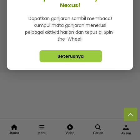
Kenali mStar
Iklan di SMG360
Hubungi Kami
Nexus!
Terma & Syarat
Dasar Privasi
Dapatkan ganjaran sambil membaca!
Kumpul mata ganjaran menerusi
pelbagai aktiviti harian dan tebus di Spin-
the-Wheel!
Lebih hot, viral dan sensasi
Seterusnya
Hakcipta Terpelihara ©
2026. Star Media Group Berhad
[197101000523 (10894-D)]
person
Utama
Menu
Video
Carian
Akaun