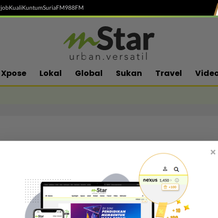
job
Kuali
Kuntum
SuriaFM
988FM
Xpose
Lokal
Global
Sukan
Travel
Vide
×
Follow media sosial kami