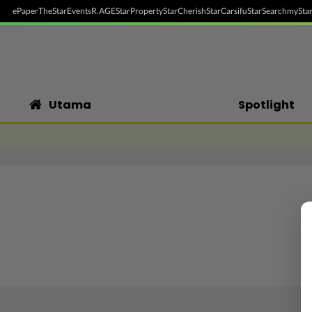
ePaper
TheStar
Events
R.AGE
StarProperty
StarCherish
StarCarsifu
StarSearch
myStar
Utama
Spotlight