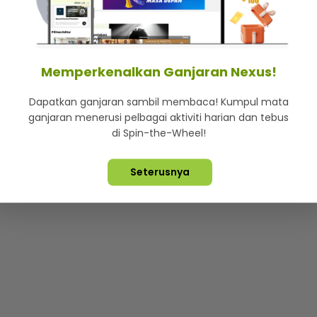
mStar
Iklan di SMG360
Hubungi Kami
Terma & Syarat
Dasa
Memperkenalkan Ganjaran Nexus!
Dapatkan ganjaran sambil membaca! Kumpul mata
Lebih hot, viral dan sensasi
ganjaran menerusi pelbagai aktiviti harian dan tebus
di Spin-the-Wheel!
ta Terpelihara ©
2026. Star Media Group Berhad [197101000523 (10
Seterusnya