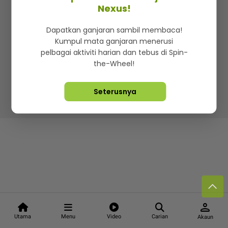
Kenali mStar
Iklan di SMG360
Hubungi Kami
Nexus!
Terma & Syarat
Dasar Privasi
Dapatkan ganjaran sambil membaca!
Kumpul mata ganjaran menerusi
pelbagai aktiviti harian dan tebus di Spin-
the-Wheel!
Lebih hot, viral dan sensasi
Seterusnya
Hakcipta Terpelihara ©
2026. Star Media Group Berhad
[197101000523 (10894-D)]
person
Utama
Menu
Video
Carian
Akaun