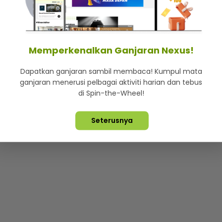
mStar
Iklan di SMG360
Hubungi Kami
Terma & Syarat
Dasa
Memperkenalkan Ganjaran Nexus!
Dapatkan ganjaran sambil membaca! Kumpul mata
Lebih hot, viral dan sensasi
ganjaran menerusi pelbagai aktiviti harian dan tebus
di Spin-the-Wheel!
ta Terpelihara ©
2026. Star Media Group Berhad [197101000523 (10
Seterusnya