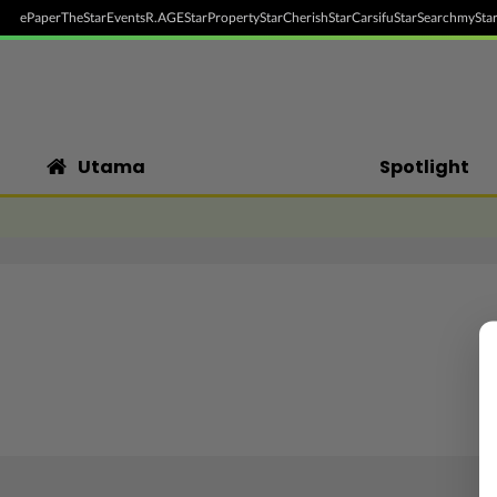
ePaper
TheStar
Events
R.AGE
StarProperty
StarCherish
StarCarsifu
StarSearch
myStar
Utama
Spotlight