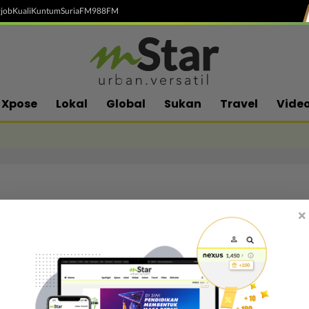
job
Kuali
Kuntum
SuriaFM
988FM
Xpose
Lokal
Global
Sukan
Travel
Vide
×
Follow media sosial kami