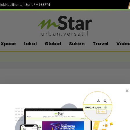
job
Kuali
Kuntum
SuriaFM
988FM
Xpose
Lokal
Global
Sukan
Travel
Vide
×
Follow media sosial kami