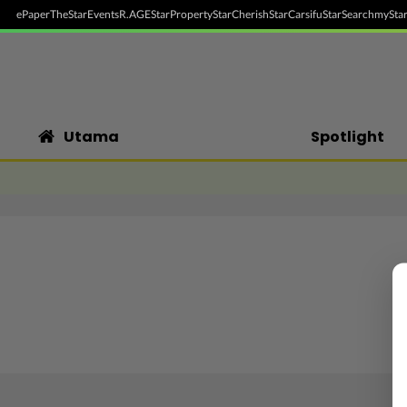
ePaper
TheStar
Events
R.AGE
StarProperty
StarCherish
StarCarsifu
StarSearch
myStar
Utama
Spotlight