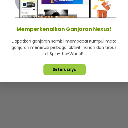
mStar
Iklan di SMG360
Hubungi Kami
Terma & Syarat
Dasa
Memperkenalkan Ganjaran Nexus!
Dapatkan ganjaran sambil membaca! Kumpul mata
Lebih hot, viral dan sensasi
ganjaran menerusi pelbagai aktiviti harian dan tebus
di Spin-the-Wheel!
ta Terpelihara ©
2026. Star Media Group Berhad [197101000523 (10
Seterusnya