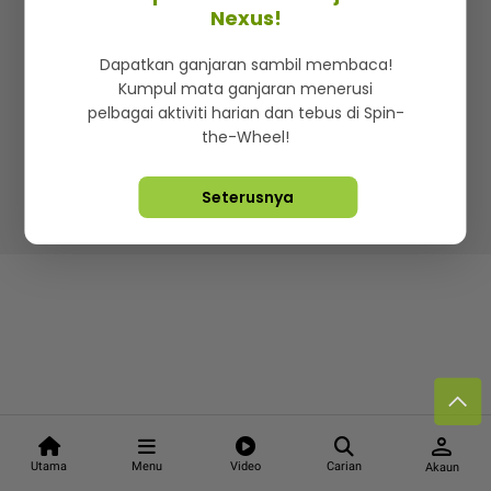
Kenali mStar
Iklan di SMG360
Hubungi Kami
Nexus!
Terma & Syarat
Dasar Privasi
Dapatkan ganjaran sambil membaca!
Kumpul mata ganjaran menerusi
pelbagai aktiviti harian dan tebus di Spin-
the-Wheel!
Lebih hot, viral dan sensasi
Seterusnya
Hakcipta Terpelihara ©
2026. Star Media Group Berhad
[197101000523 (10894-D)]
person
Utama
Menu
Video
Carian
Akaun